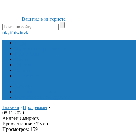
Ваш гид в интернете
ok
yt
fb
tw
in
vk
Игры
Мобильные приложения
Программы
Сайты
Сервисы
Социальные сети
Интересное
Мой блог
Инструмент вставки
Визуальное редактирование
Главная
›
Программы
›
08.11.2020
Андрей Смирнов
Время чтения: ~7 мин.
Просмотров: 159