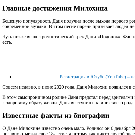
Главные достижения Милохина
Бешеную популярность Даня получил после выхода первого рэп
современной музыки. В этом песне парень призывает людей не 
Чуть позже вышел романтический трек Дани «Подонок». Фанаты 
есть.
Регистрация в Ютубе (YouTube) – п
Совсем недавно, в июне 2020 года, Даня Милохин появился в
В этом самоироничном ролике Даня предстал перед зрителями в
к здоровому образу жизни. Даня выступил в клипе своего род
Известные факты из биографии
О Дане Милохине известно очень мало. Родился он 6 декабря 2
недавно отметил свое 18-летие, а потому как никто другой зна