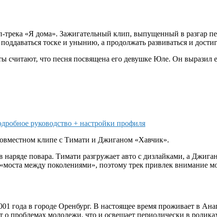
-трека «Я дома». Зажигательный клип, выпущенный в разгар пе
поддаваться тоске и унынию, а продолжать развиваться и дости
считают, что песня посвящена его девушке Юле. Он выразил ей 
одробное руководство + настройки профиля
 совместном клипе с Тимати и Джиганом «Хавчик».
 наряде повара. Тимати разгружает авто с дизлайками, а Джиган
а «моста между поколениями», поэтому трек привлек внимание м
001 года в городе Оренбург. В настоящее время проживает в Ана
ет о проблемах молодежи, что и освещает периодически в ролика