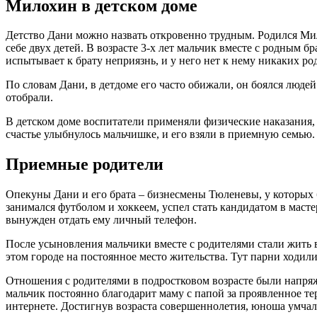
Милохин в детском доме
Детство Дани можно назвать откровенно трудным. Родился Мил
себе двух детей. В возрасте 3-х лет мальчик вместе с родным
испытывает к брату неприязнь, и у него нет к нему никаких ро
По словам Дани, в детдоме его часто обижали, он боялся людей 
отобрали.
В детском доме воспитатели применяли физические наказания, 
счастье улыбнулось мальчишке, и его взяли в приемную семью.
Приемные родители
Опекуны Дани и его брата – бизнесмены Тюленевы, у которых 
занимался футболом и хоккеем, успел стать кандидатом в масте
вынужден отдать ему личный телефон.
После усыновления мальчики вместе с родителями стали жить в 
этом городе на постоянное место жительства. Тут парни ходили
Отношения с родителями в подростковом возрасте были напряж
мальчик постоянно благодарит маму с папой за проявленное те
интернете. Достигнув возраста совершеннолетия, юноша умчал