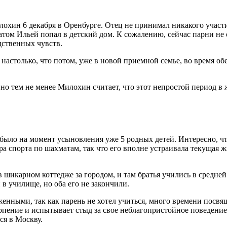
охин 6 декабря в Оренбурге. Отец не принимал никакого участи
 братом Ильей попал в детский дом. К сожалению, сейчас парни н
дственных чувств.
настолько, что потом, уже в новой приемной семье, во время обед
но тем не менее Милохин считает, что этот непростой период в 
было на момент усыновления уже 5 родных детей. Интересно, чт
ра спорта по шахматам, так что его вполне устраивала текущая ж
шикарном коттедже за городом, и там братья учились в средней 
 в училище, но оба его не закончили.
енными, так как парень не хотел учиться, много времени посвя
рпение и испытывает стыд за свое неблагопристойное поведение.
ся в Москву.