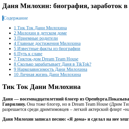
Даня Милохин: биография, заработок в
Содержание
1 Тик Ток Дани Милохина
2 Милохин в детском доме
3 Приемные родители
4 Главные достижения Милохина
5 Известные факты из биографии
6 Путь к славе
7 Тикток-дом Dream Team House
8 Сколько зарабатывает Даня в TikTok?
9 Наркозависимость Дани Милохина
10 Личная жизнь Дани Милохина
Тик Ток Дани Милохина
Даня — восемнадцатилетний блогер из Оренбурга.
Показывае
Гаврилину.
Она тоже блогер, но в Dream Team House (Дрим Тим
разрешается среди дримтимовцев – легкий актерский флирт «на
Даня Милохин записал песню: «Я дома» и сделал на нее хеш