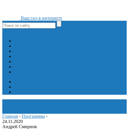
Ваш гид в интернете
ok
yt
fb
tw
in
vk
Игры
Мобильные приложения
Программы
Сайты
Сервисы
Социальные сети
Интересное
Мой блог
Инструмент вставки
Визуальное редактирование
Главная
›
Программы
›
24.11.2020
Андрей Смирнов