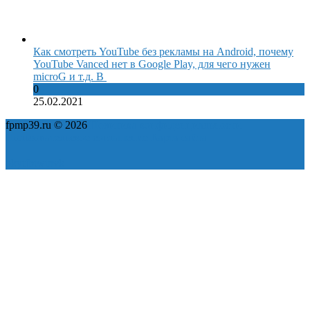
Как смотреть YouTube без рекламы на Android, почему
YouTube Vanced нет в Google Play, для чего нужен
microG и т.д. В
0
25.02.2021
fpmp39.ru © 2026
Политика конфиденциальности
Пользовательское соглашение
Карта сайта
ok
yt
fb
tw
in
vk