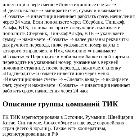
инвестицию через меню «Инвестиционные счета» ⇒
«Сделать вклад» ⇒ выбираете счет, сумму и нажимаете
«Создать» ⇒ инвестиция начинает работать сразу, начисления
через 24 часа. Если пополняете через Сбербанк, Тинькоф,
Альфа, ВТБ, то пока алгоритм следующий: нажимаете
пополнить Сбербанк, ТинькофАльфа, ВТБ ⇒ указываете
сумму ⇒ нажимаете «Создать» ⇒ далее указаны реквизиты
для ручного перевода, ниже указываете номер карты с
которого отправляете и Имя, Фамилию ⇒ нажимаете
«Создать» ⇒ Переходите в мобильном банке своей карты и
переводите на указанный номер, указанные в верхней
половине странице, после перевода, нажимаете кнопку
«Подтвердить» и оздаете инвестицию через меню
«Инвестиционные счета» ⇒ «Сделать вклад» ⇒ выбираете
счет, сумму и нажимаете «Создать» ⇒ инвестиция начинает
работать сразу, начисления через 24 часа.
Описание группы компаний ТИК
ГК ТИК
зарегистрирована в Эстонии, Румынии, Швейцарии,
Китае, Сингапуре, Люксембурге и еще ряде европейских
стран (всего 9 юр.лиц). Также есть кооперативы,
зарегистрированные в РФ.