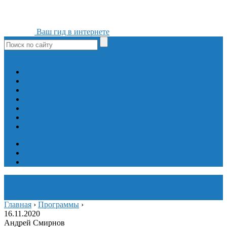
Ваш гид в интернете
ok
yt
fb
tw
in
vk
Игры
Мобильные приложения
Программы
Сайты
Сервисы
Социальные сети
Интересное
Мой блог
Инструмент вставки
Визуальное редактирование
Главная
›
Программы
›
16.11.2020
Андрей Смирнов