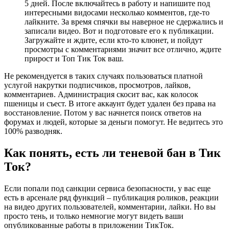
5 дней. После включайтесь в работу и напишите под
интересными видосами несколько комментов, где-то
лайкните. За время спячки вы наверное не сдержались и
записали видео. Вот и подготовьте его к публикации.
Загружайте и ждите, если кто-то клюнет, и пойдут
просмотры с комментариями значит все отлично, ждите
прирост и Топ Тик Ток ваш.
Не рекомендуется в таких случаях пользоваться платной
услугой накрутки подписчиков, просмотров, лайков,
комментариев. Администрация скосит вас, как колосок
пшеницы и съест. В итоге аккаунт будет удален без права на
восстановление. Потом у вас начнется поиск ответов на
форумах и людей, которые за деньги помогут. Не ведитесь это
100% разводняк.
Как понять, есть ли теневой бан в Тик
Ток?
Если попали под санкции сервиса безопасности, у вас еще
есть в арсенале ряд функций – публикация роликов, реакции
на видео других пользователей, комментарии, лайки. Но вы
просто тень, и только немногие могут видеть ваши
опубликованные работы в приложении ТикТок.