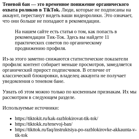
Теневой бан — это временное понижение органического
охвата роликов в TikTok.
Люди, которые не подписаны на
аккаунт, перестанут видеть ваши видеоролики. Это означает,
что они больше не попадают в рекомендации.
На нашем сайте есть статья о том, как попасть в
рекомендации Тик-Ток. Здесь вы найдете 11
практических советов по органическому
продвижению профиля.
Из-за этого заметно снижаются статистические показатели
профиля: контент собирает меньше просмотров, замедляется
органический прирост подписчиков. В отличие от
классической блокировки, владелец аккаунта не получает
уведомления о теневом бане.
Узнать об этом можно только по косвенным признакам. Их мы
рассмотрим в следующем разделе.
Используемые источники:
https://tiktokit.ru/kak-razblokirovat-tik-tok/
https://tiktokk.ru/tenevoj-ban/
https://tikttok.ru/faq/instruktsiya-po-razblokirovke-akkaunta-v-
tik-tok