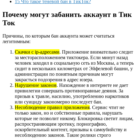
15 Что такое теневой бан в ТикТок?
Почему могут забанить аккаунт в Тик
Ток
Причины, по которым бан аккаунта может считаться
легитимным:
Скачки с ip-адресами
. Приложение внимательно следит
за месторасположением тиктокера. Если минут назад
человек заходил в социальную сеть из Москвы, а теперь
сидит в нескольких километрах от Эйфелевой башни, у
администрации по понятным причинам могут
закрасться подозрения в адрес юзера.
Нарушение законов
. Нахождение в интернете не дает
привилегии совершать противоправные деяния. За
призыв к травле, насилию, употреблению наркотиков
или суициду закономерно последует бан.
Несоблюдение правил приложения
. Сервис чтит не
только закон, но и собственные правила, нарушать
которые не позволит никому. Блокировка светит лицам,
распространяющим эротику, порнографию,
оскорбительный контент, призывы к самоубийству и
несоблюдению законов. Такие ролики строго