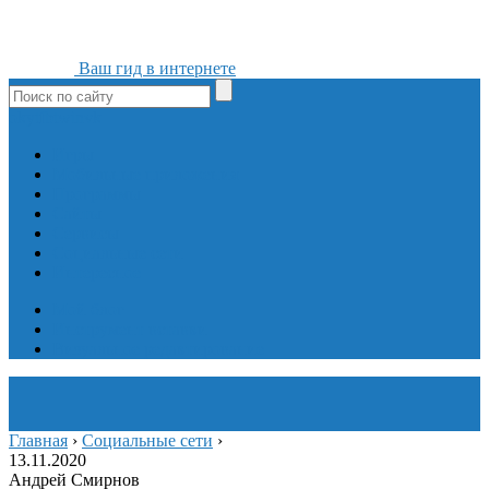
Ваш гид в интернете
ok
yt
fb
tw
in
vk
Игры
Мобильные приложения
Программы
Сайты
Сервисы
Социальные сети
Интересное
Мой блог
Инструмент вставки
Визуальное редактирование
Главная
›
Социальные сети
›
13.11.2020
Андрей Смирнов