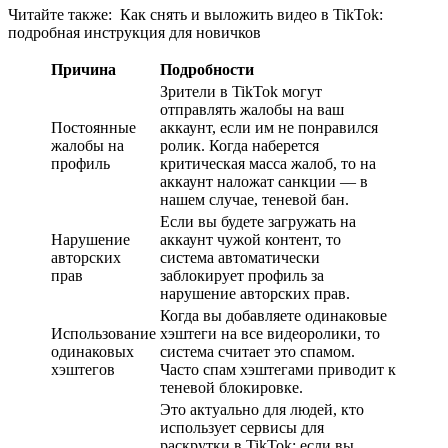
Читайте также:
Как снять и выложить видео в TikTok:
подробная инструкция для новичков
Причина
Подробности
Зрители в TikTok могут
отправлять жалобы на ваш
Постоянные
аккаунт, если им не понравился
жалобы на
ролик. Когда наберется
профиль
критическая масса жалоб, то на
аккаунт наложат санкции — в
нашем случае, теневой бан.
Если вы будете загружать на
Нарушение
аккаунт чужой контент, то
авторских
система автоматически
прав
заблокирует профиль за
нарушение авторских прав.
Когда вы добавляете одинаковые
Использование
хэштеги на все видеоролики, то
одинаковых
система считает это спамом.
хэштегов
Часто спам хэштегами приводит к
теневой блокировке.
Это актуально для людей, кто
использует сервисы для
раскрутки в TikTok: если вы