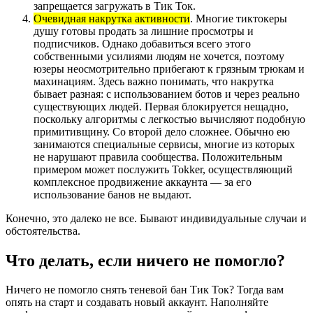
запрещается загружать в Тик Ток.
Очевидная накрутка активности
. Многие тиктокеры
душу готовы продать за лишние просмотры и
подписчиков. Однако добавиться всего этого
собственными усилиями людям не хочется, поэтому
юзеры неосмотрительно прибегают к грязным трюкам и
махинациям. Здесь важно понимать, что накрутка
бывает разная: с использованием ботов и через реально
существующих людей. Первая блокируется нещадно,
поскольку алгоритмы с легкостью вычисляют подобную
примитивщину. Со второй дело сложнее. Обычно ею
занимаются специальные сервисы, многие из которых
не нарушают правила сообщества. Положительным
примером может послужить Tokker, осуществляющий
комплексное продвижение аккаунта — за его
использование банов не выдают.
Конечно, это далеко не все. Бывают индивидуальные случаи и
обстоятельства.
Что делать, если ничего не помогло?
Ничего не помогло снять теневой бан Тик Ток? Тогда вам
опять на старт и создавать новый аккаунт. Наполняйте