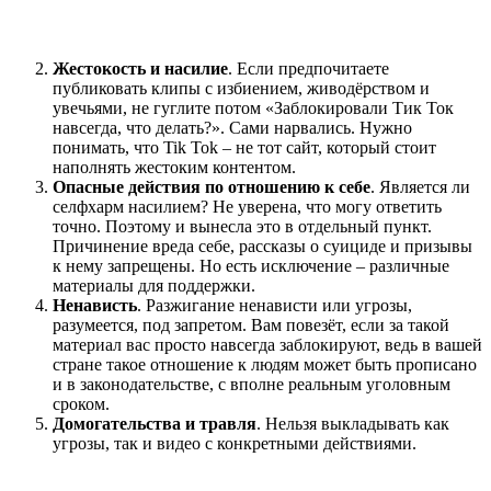
Жестокость и насилие
. Если предпочитаете
публиковать клипы с избиением, живодёрством и
увечьями, не гуглите потом «Заблокировали Тик Ток
навсегда, что делать?». Сами нарвались. Нужно
понимать, что Tik Tok – не тот сайт, который стоит
наполнять жестоким контентом.
Опасные действия по отношению к себе
. Является ли
селфхарм насилием? Не уверена, что могу ответить
точно. Поэтому и вынесла это в отдельный пункт.
Причинение вреда себе, рассказы о суициде и призывы
к нему запрещены. Но есть исключение – различные
материалы для поддержки.
Ненависть
. Разжигание ненависти или угрозы,
разумеется, под запретом. Вам повезёт, если за такой
материал вас просто навсегда заблокируют, ведь в вашей
стране такое отношение к людям может быть прописано
и в законодательстве, с вполне реальным уголовным
сроком.
Домогательства и травля
. Нельзя выкладывать как
угрозы, так и видео с конкретными действиями.