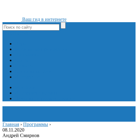
Ваш гид в интернете
ok
yt
fb
tw
in
vk
Игры
Мобильные приложения
Программы
Сайты
Сервисы
Социальные сети
Интересное
Мой блог
Инструмент вставки
Визуальное редактирование
Главная
›
Программы
›
08.11.2020
Андрей Смирнов