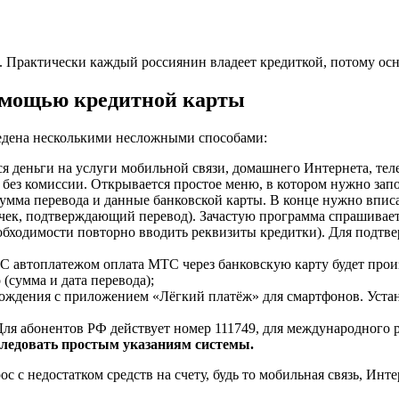
Практически каждый россиянин владеет кредиткой, потому осно
омощью кредитной карты
едена несколькими несложными способами:
ся деньги на услуги мобильной связи, домашнего Интернета, тел
ез комиссии. Открывается простое меню, в котором нужно запол
умма перевода и данные банковской карты. В конце нужно впис
те чек, подтверждающий перевод). Зачастую программа спрашивае
обходимости повторно вводить реквизиты кредитки). Для подтв
 С автоплатежом оплата МТС через банковскую карту будет прои
(сумма и дата перевода);
хождения с приложением «Лёгкий платёж» для смартфонов. Устан
ля абонентов РФ действует номер 111749, для международного 
 следовать простым указаниям системы.
 с недостатком средств на счету, будь то мобильная связь, Инте