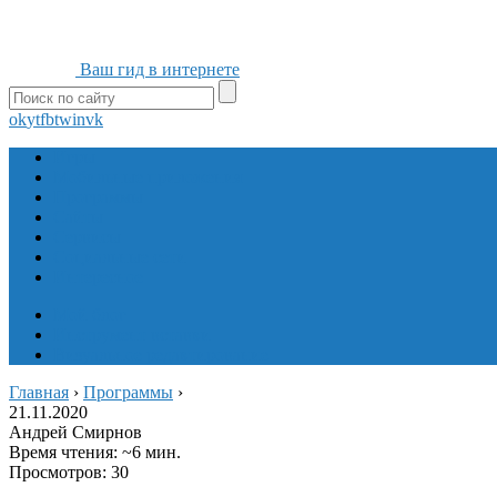
Ваш гид в интернете
ok
yt
fb
tw
in
vk
Игры
Мобильные приложения
Программы
Сайты
Сервисы
Социальные сети
Интересное
Мой блог
Инструмент вставки
Визуальное редактирование
Главная
›
Программы
›
21.11.2020
Андрей Смирнов
Время чтения: ~6 мин.
Просмотров: 30