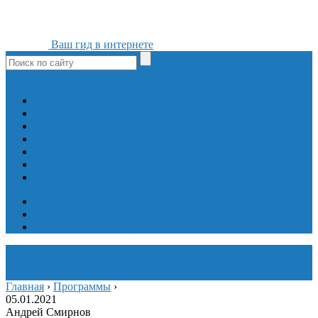
Ваш гид в интернете
ok
yt
fb
tw
in
vk
Игры
Мобильные приложения
Программы
Сайты
Сервисы
Социальные сети
Интересное
Мой блог
Инструмент вставки
Визуальное редактирование
Главная
›
Программы
›
05.01.2021
Андрей Смирнов