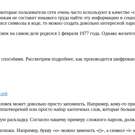
которые пользователи сети очень часто используют в качестве «
кам не составит никакого труда найти эту информацию в социал
все символы в коде, то можно создать довольно интересной паро
ловек на самом деле родился 1 февраля 1977 года. Однако жела
способами. Рассмотрим подробнее, как производится шифровани
олей
ловек может довольно просто запомнить. Например, кому-то пр
ихотворений или просто набор хаотичных слов, которые больше 
ую раскладку. Согласно нашему примеру сложного пароля, должно 
хожи. Например, букву «o» можно заменить «()», а символ «i» мо