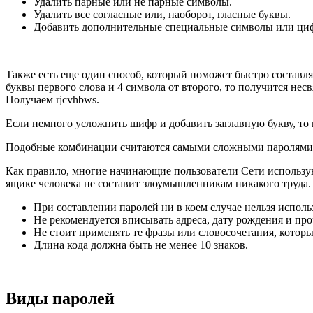
Удалить парные или не парные символы.
Удалить все согласные или, наоборот, гласные буквы.
Добавить дополнительные специальные символы или ци
Также есть еще один способ, который поможет быстро составля
буквы первого слова и 4 символа от второго, то получится не
Получаем rjcvhbws.
Если немного усложнить шифр и добавить заглавную букву, то в
Подобные комбинации считаются самыми сложными паролями, 
Как правило, многие начинающие пользователи Сети используют 
ящике человека не составит злоумышленникам никакого труда.
При составлении паролей ни в коем случае нельзя испол
Не рекомендуется вписывать адреса, дату рождения и пр
Не стоит применять те фразы или словосочетания, котор
Длина кода должна быть не менее 10 знаков.
Виды паролей