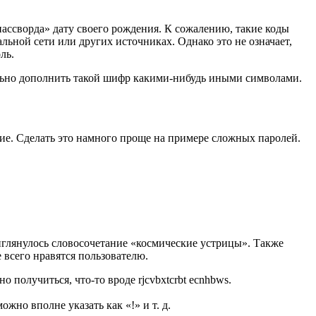
пассворда» дату своего рождения. К сожалению, такие коды
ьной сети или других источниках. Однако это не означает,
ль.
тельно дополнить такой шифр какими-нибудь иными символами.
е. Сделать это намного проще на примере сложных паролей.
иглянулось словосочетание «космические устрицы». Также
всего нравятся пользователю.
получиться, что-то вроде rjcvbxtcrbt ecnhbws.
жно вполне указать как «!» и т. д.