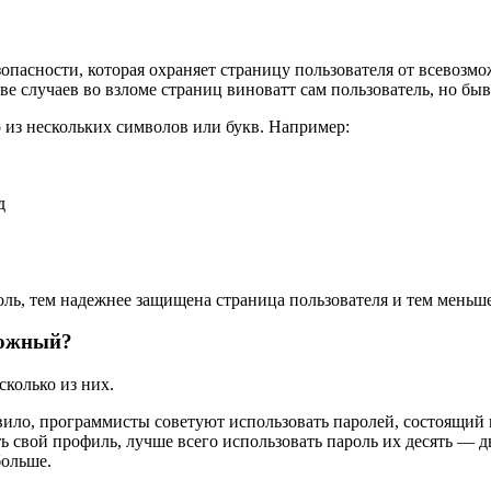
зопасности, которая охраняет страницу пользователя от всевоз
ве случаев во взломе страниц виноватт сам пользователь, но бы
о из нескольких символов или букв. Например:
д
ль, тем надежнее защищена страница пользователя и тем меньше
ложный?
колько из них.
вило, программисты советуют использовать паролей, состоящий 
свой профиль, лучше всего использовать пароль их десять — две
больше.