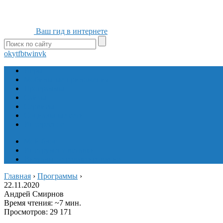
Ваш гид в интернете
ok
yt
fb
tw
in
vk
Игры
Мобильные приложения
Программы
Сайты
Сервисы
Социальные сети
Интересное
Мой блог
Инструмент вставки
Визуальное редактирование
Главная
›
Программы
›
22.11.2020
Андрей Смирнов
Время чтения: ~7 мин.
Просмотров: 29 171