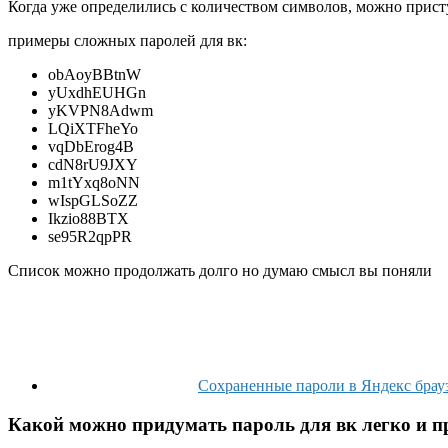
Когда уже определились с количеством символов, можно прист
примеры сложных паролей для вк:
obAoyBBtnW
yUxdhEUHGn
yKVPN8Adwm
LQiXTFheYo
vqDbErog4B
cdN8rU9JXY
m1tYxq8oNN
wIspGLSoZZ
Ikzio88BTX
se95R2qpPR
Список можно продолжать долго но думаю смысл вы поняли
Сохраненные пароли в Яндекс браузе
Какой можно придумать пароль для вк легко и п