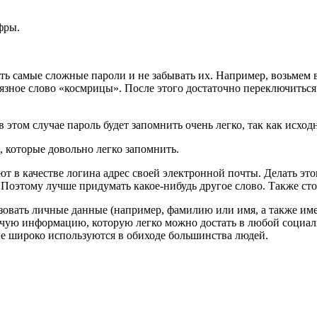
фры.
ть самые сложные пароли и не забывать их. Например, возьмем в
связное слово «космрицы». После этого достаточно переключитьс
 этом случае пароль будет запомнить очень легко, так как исход
которые довольно легко запомнить.
в качестве логина адрес своей электронной почты. Делать этого
 Поэтому лучше придумать какое-нибудь другое слово. Также с
ьзовать личные данные (например, фамилию или имя, а также и
очую информацию, которую легко можно достать в любой социал
ые широко используются в обиходе большинства людей.