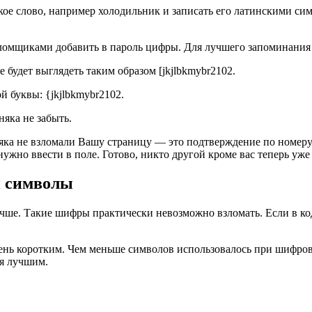
кое слово, например холодильник и записать его латинскими симв
зломщиками добавить в пароль цифры. Для лучшего запоминания 
 будет выглядеть таким образом [jkjlbkmybr2102.
 буквы: {jkjlbkmybr2102.
няка не забыть.
яка не взломали Вашу страницу — это подтверждение по номеру
нужно ввести в поле. Готово, никто другой кроме вас теперь уже
и символы
ше. Такие шифры практически невозможно взломать. Если в код
очень коротким. Чем меньше символов использовалось при шифр
ся лучшим.