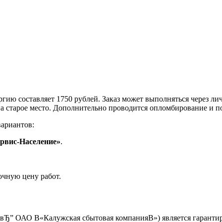
ргию составляет 1750 рублей. Заказ может выполняться через ли
 на старое место. Дополнительно проводится опломбирование и п
вариантов:
рвис-Население»
.
очную цену работ.
 вЂ” ОАО В«Калужская сбытовая компанияВ») является гаранти