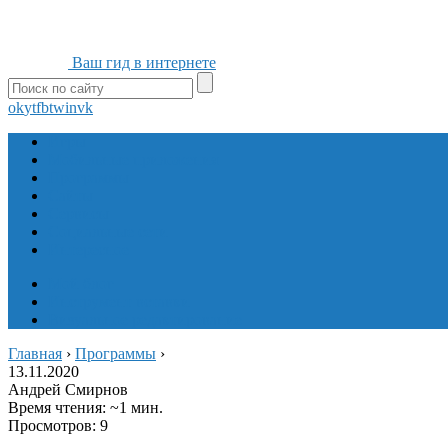
Ваш гид в интернете
ok
yt
fb
tw
in
vk
Игры
Мобильные приложения
Программы
Сайты
Сервисы
Социальные сети
Интересное
Мой блог
Инструмент вставки
Визуальное редактирование
Главная
›
Программы
›
13.11.2020
Андрей Смирнов
Время чтения: ~1 мин.
Просмотров: 9