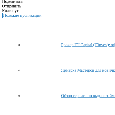
Поделиться
Отправить
Класснуть
Похожие публикации
Брокер ITI Capital (ITinvest)
Ярмарка Мастеров для новичко
Обзор сервиса по выдаче зай