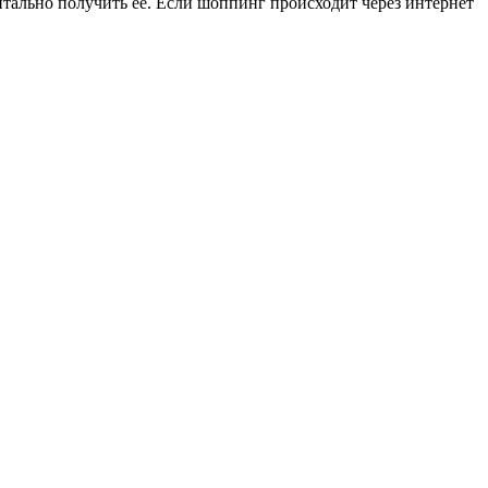
ентально получить ее. Если шоппинг происходит через интернет