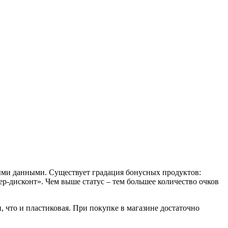
ными данными. Существует градация бонусных продуктов:
ер-дисконт». Чем выше статус – тем большее количество очков
, что и пластиковая. При покупке в магазине достаточно