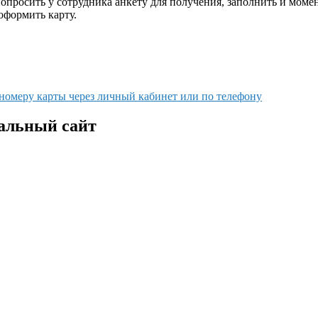
 попросить у сотрудника анкету для получения, заполнить и мом
оформить карту.
 номеру карты через личный кабинет или по телефону
иальный сайт