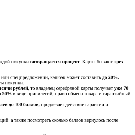
каждой покупки
возвращается процент
. Карты бывают
трех
й или спецпредложений, кэшбэк может составить
до 20%
.
ты покупки.
тысячи рублей
, то владелец серебряной карты получает
уже 70
о 50%
в виде привилегий, право обмена товара и гарантийный
лей до 100 баллов
, продлевает действие гарантии и
ций, а также посмотреть сколько баллов вернулось после