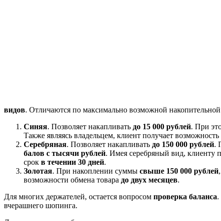
видов
. Отличаются по максимально возможной накопительной 
Синяя
. Позволяет накапливать
до 15 000 рублей
. При эт
Также являясь владельцем, клиент получает возможность
Серебряная
. Позволяет накапливать
до 150 000 рублей
.
балов с тысячи рублей
. Имея серебряный вид, клиенту 
срок
в течении 30 дней
.
Золотая
. При накоплении суммы
свыше 150 000 рублей
возможности обмена товара
до двух месяцев
.
Для многих держателей, остается вопросом
проверка баланса
.
вчерашнего шопинга.