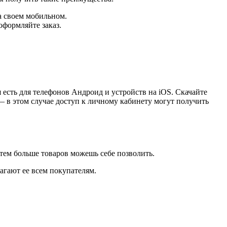
а своем мобильном.
оформляйте заказ.
сть для телефонов Андроид и устройств на iOS. Скачайте
 в этом случае доступ к личному кабинету могут получить
 тем больше товаров можешь себе позволить.
агают ее всем покупателям.