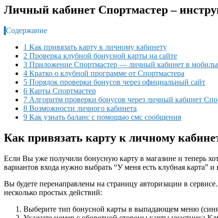
Личный кабинет Спортмастер – инструк
Содержание
1 Как привязать карту к личному кабинету
2 Проверка клубной бонусной карты на сайте
3 Приложение Спортмастер — личный кабинет в мобиль
4 Кратко о клубной программе от Спортмастера
5 Порядок проверки бонусов через официальный сайт
6 Карты Спортмастер
7 Алгоритм проверки бонусов через личный кабинет Спо
8 Возможности личного кабинета
9 Как узнать баланс с помощью смс сообщения
Как привязать карту к личному кабине
Если Вы уже получили бонусную карту в магазине и теперь хо
вариантов входа нужно выбрать “У меня есть клубная карта” и
Вы будете перенаправлены на страницу авторизации в сервисе
несколько простых действий:
Выберите тип бонусной карты в выпадающем меню (синяя,
Укажите номер с оборотной стороны карты участника Кл