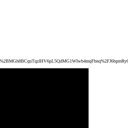
H7Hwsv%2BMGh8BCquTqzlHV6pL5QdMG1WIwb4mqFbnq%2FJ6bpmR