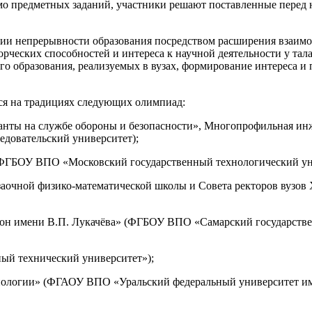
о предметных заданий, участники решают поставленные перед
ции непрерывности образования посредством расширения взаимо
орческих способностей и интереса к научной деятельности у та
о образования, реализуемых в вузах, формирование интереса и 
я на традициях следующих олимпиад:
анты на службе обороны и безопасности», Многопрофильная 
едовательский университет);
ФГБОУ ВПО «Московский государственный технологический у
аочной физико-математической школы и Совета ректоров вузов
н имени В.П. Лукачёва» (
ФГБОУ ВПО «Самарский государствен
й технический университет»);
нологии»
(ФГАОУ ВПО «Уральский федеральный университет име