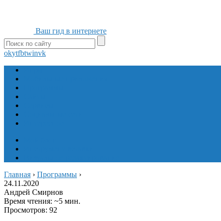
Ваш гид в интернете
ok
yt
fb
tw
in
vk
Игры
Мобильные приложения
Программы
Сайты
Сервисы
Социальные сети
Интересное
Мой блог
Инструмент вставки
Визуальное редактирование
Главная
›
Программы
›
24.11.2020
Андрей Смирнов
Время чтения: ~5 мин.
Просмотров: 92