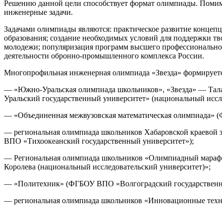
Решению данной цели способствует формат олимпиады. Помим
инженерные задачи.
Задачами олимпиады являются: практическое развитие концеп
образования; создание необходимых условий для поддержки тв
молодежи; популяризация программ высшего профессиональног
деятельности обронно-промышленного комплекса России.
Многопрофильная инженерная олимпиада «Звезда»
формируетс
— «Южно-Уральская олимпиада школьников», «Звезда» — Тал
Уральский государственный университет» (национальный иссл
— «Объединенная межвузовская математическая олимпиада» (
— региональная олимпиада школьников Хабаровской краевой з
ВПО «Тихоокеанский государственный университет»);
— Региональная олимпиада школьников «Олимпиадный марафо
Королева (национальный исследовательский университет)»;
— «Политехник» (ФГБОУ ВПО «Волгоградский государственны
— региональная олимпиада школьников «Инновационные тех