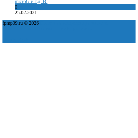
microG и т.д. В
0
25.02.2021
fpmp39.ru © 2026
Политика конфиденциальности
Пользовательское соглашение
Карта сайта
ok
yt
fb
tw
in
vk