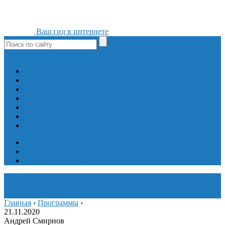
Ваш гид в интернете
ok
yt
fb
tw
in
vk
Игры
Мобильные приложения
Программы
Сайты
Сервисы
Социальные сети
Интересное
Мой блог
Инструмент вставки
Визуальное редактирование
Главная
›
Программы
›
21.11.2020
Андрей Смирнов