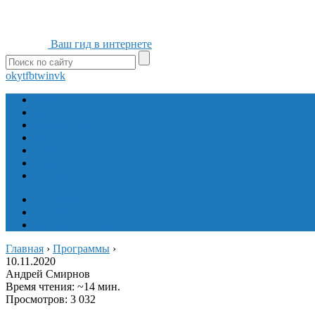
Ваш гид в интернете
ok
yt
fb
tw
in
vk
Игры
Мобильные приложения
Программы
Сайты
Сервисы
Социальные сети
Интересное
Мой блог
Инструмент вставки
Визуальное редактирование
Главная
›
Программы
›
10.11.2020
Андрей Смирнов
Время чтения: ~14 мин.
Просмотров: 3 032