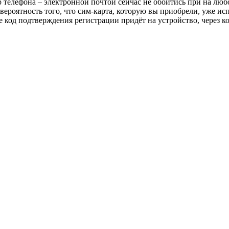
р телефона – электронной почтой сейчас не обойтись при на люб
вероятность того, что сим-карта, которую вы приобрели, уже исп
е код подтверждения регистрации придёт на устройство, через 