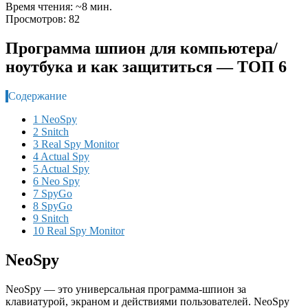
Время чтения: ~8 мин.
Просмотров: 82
Программа шпион для компьютера/
ноутбука и как защититься — ТОП 6
Содержание
1 NeoSpy
2 Snitch
3 Real Spy Monitor
4 Actual Spy
5 Actual Spy
6 Neo Spy
7 SpyGo
8 SpyGo
9 Snitch
10 Real Spy Monitor
NeoSpy
NeoSpy — это универсальная программа-шпион за
клавиатурой, экраном и действиями пользователей. NeoSpy