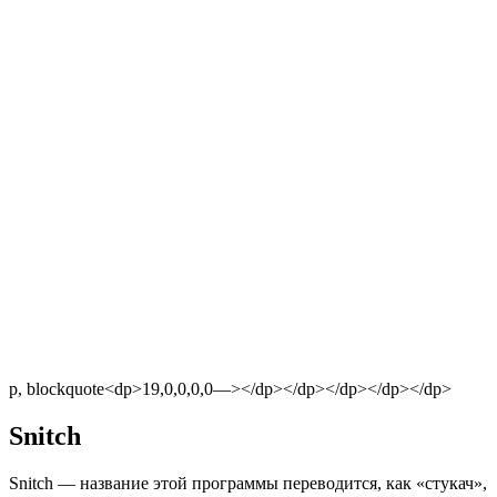
p, blockquote<dp>19,0,0,0,0—></dp></dp></dp></dp></dp>
Snitch
Snitch — название этой программы переводится, как «стукач»,