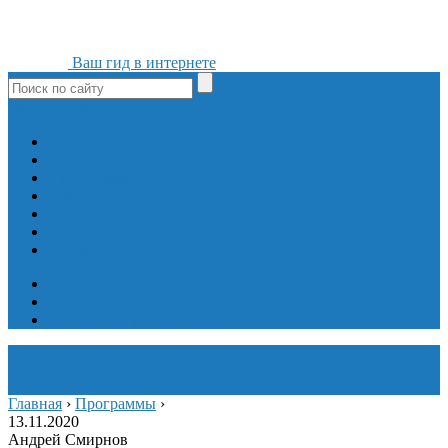
Ваш гид в интернете
ok
yt
fb
tw
in
vk
Игры
Мобильные приложения
Программы
Сайты
Сервисы
Социальные сети
Интересное
Мой блог
Инструмент вставки
Визуальное редактирование
Главная
›
Программы
›
13.11.2020
Андрей Смирнов