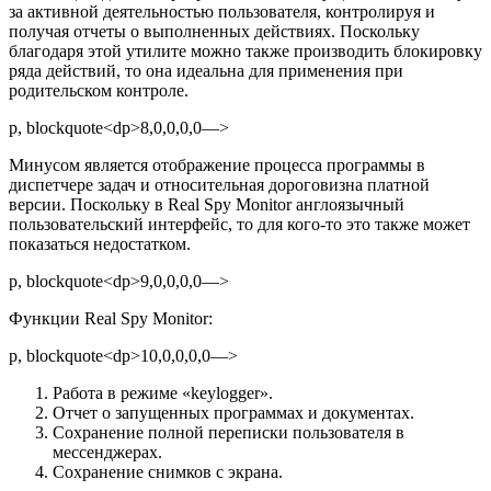
за активной деятельностью пользователя, контролируя и
получая отчеты о выполненных действиях. Поскольку
благодаря этой утилите можно также производить блокировку
ряда действий, то она идеальна для применения при
родительском контроле.
p, blockquote<dp>8,0,0,0,0—>
Минусом является отображение процесса программы в
диспетчере задач и относительная дороговизна платной
версии. Поскольку в Real Spy Monitor англоязычный
пользовательский интерфейс, то для кого-то это также может
показаться недостатком.
p, blockquote<dp>9,0,0,0,0—>
Функции Real Spy Monitor:
p, blockquote<dp>10,0,0,0,0—>
Работа в режиме «keylogger».
Отчет о запущенных программах и документах.
Сохранение полной переписки пользователя в
мессенджерах.
Сохранение снимков с экрана.