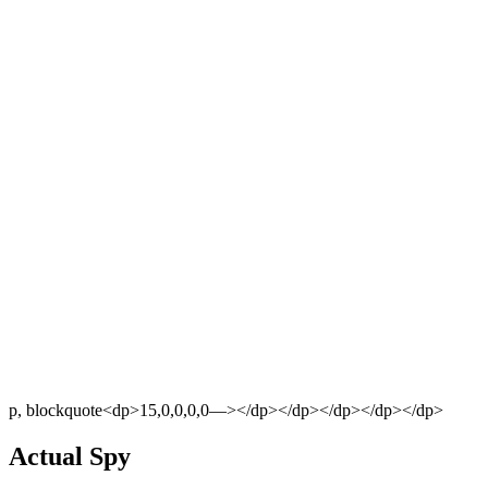
p, blockquote<dp>15,0,0,0,0—></dp></dp></dp></dp></dp>
Actual Spy