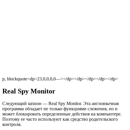
p, blockquote<dp>23,0,0,0,0—></dp></dp></dp></dp></dp>
Real Spy Monitor
Следующий шпион — Real Spy Monitor. Эта англоязычная
программа обладает не только функциями слежения, но и
может блокировать определенные действия на компьютере.
Поэтому ее часто используют как средство родительского
контроля.