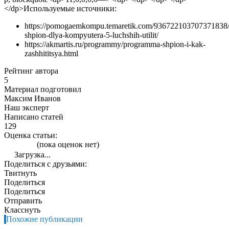
</dp>
Используемые источники:
https://pomogaemkompu.temaretik.com/936722103707371838
shpion-dlya-kompyutera-5-luchshih-utilit/
https://akmartis.ru/programmy/programma-shpion-i-kak-
zashhititsya.html
Рейтинг автора
5
Материал подготовил
Максим Иванов
Наш эксперт
Написано статей
129
Оценка статьи:
(пока оценок нет)
Загрузка...
Поделиться с друзьями:
Твитнуть
Поделиться
Поделиться
Отправить
Класснуть
Похожие публикации