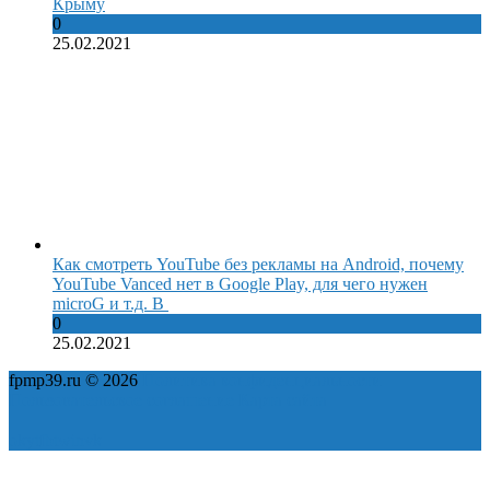
Крыму
0
25.02.2021
Как смотреть YouTube без рекламы на Android, почему
YouTube Vanced нет в Google Play, для чего нужен
microG и т.д. В
0
25.02.2021
fpmp39.ru © 2026
Политика конфиденциальности
Пользовательское соглашение
Карта сайта
ok
yt
fb
tw
in
vk