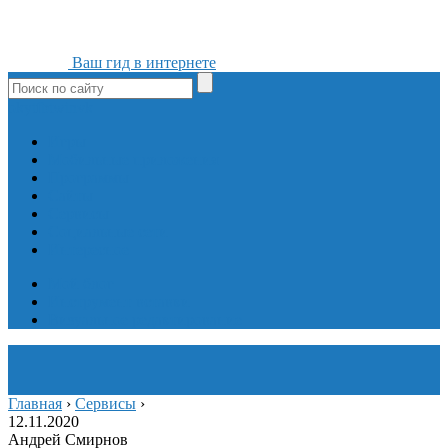
Ваш гид в интернете
ok
yt
fb
tw
in
vk
Игры
Мобильные приложения
Программы
Сайты
Сервисы
Социальные сети
Интересное
Мой блог
Инструмент вставки
Визуальное редактирование
Главная
›
Сервисы
›
12.11.2020
Андрей Смирнов