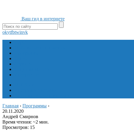
Ваш гид в интернете
ok
yt
fb
tw
in
vk
Игры
Мобильные приложения
Программы
Сайты
Сервисы
Социальные сети
Интересное
Мой блог
Инструмент вставки
Визуальное редактирование
Главная
›
Программы
›
20.11.2020
Андрей Смирнов
Время чтения: ~2 мин.
Просмотров: 15