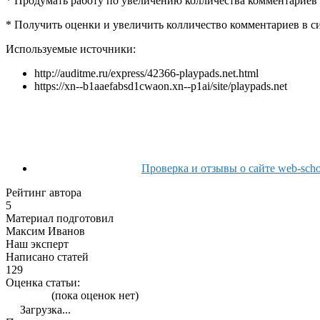
* Продумать работу по увеличению колличества комментариев 
* Получить оценки и увеличить колличество комментариев в 
Используемые источники:
http://auditme.ru/express/42366-playpads.net.html
https://xn--b1aaefabsd1cwaon.xn--p1ai/site/playpads.net
Проверка и отзывы о сайте web-schoo
Рейтинг автора
5
Материал подготовил
Максим Иванов
Наш эксперт
Написано статей
129
Оценка статьи:
(пока оценок нет)
Загрузка...