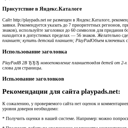
Присутствие в Яндекс.Каталоге
Сайт http://playpads.net не размещен в Яндекс.Каталоге, реком
заявки. Рекомендуется указать до 7 приоритетных регионов, п
знаков), используйте заголовки до 60 символов для придания 
находится в допустимых пределах — 56 знаков. Желательно сд
планшет; купить детский планшет; PlayPad
Объем ключевых сл
Использование заголовка
PlayPadВ 2В ЂЂЂ новоепоколение планшетовдля детей от 2-х
слова для страницы.
Испьзование заголовков
Рекомендации для сайта playpads.net:
К сожалению, у проверяемого сайта нет оценок и комментариев
уровня доверия необходимо:
* Получить оценки в нашей системе. Например: можно попросит