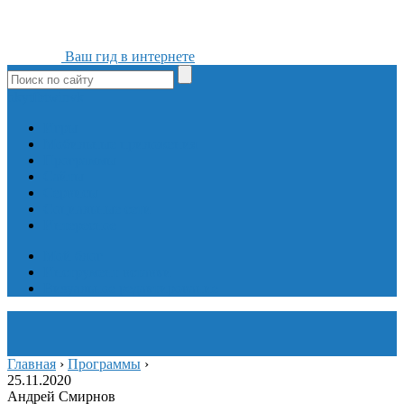
Ваш гид в интернете
ok
yt
fb
tw
in
vk
Игры
Мобильные приложения
Программы
Сайты
Сервисы
Социальные сети
Интересное
Мой блог
Инструмент вставки
Визуальное редактирование
Главная
›
Программы
›
25.11.2020
Андрей Смирнов