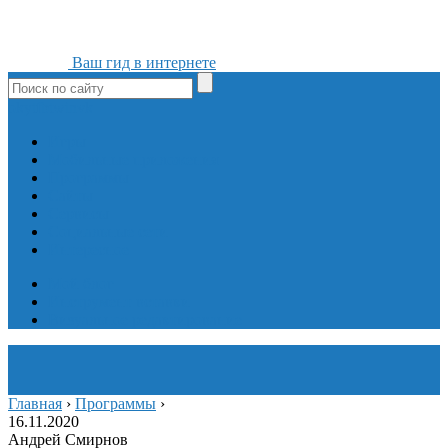
Ваш гид в интернете
ok
yt
fb
tw
in
vk
Игры
Мобильные приложения
Программы
Сайты
Сервисы
Социальные сети
Интересное
Мой блог
Инструмент вставки
Визуальное редактирование
Главная
›
Программы
›
16.11.2020
Андрей Смирнов