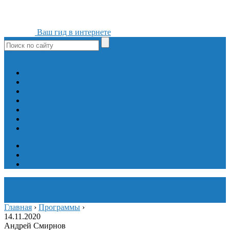
Ваш гид в интернете
ok
yt
fb
tw
in
vk
Игры
Мобильные приложения
Программы
Сайты
Сервисы
Социальные сети
Интересное
Мой блог
Инструмент вставки
Визуальное редактирование
Главная
›
Программы
›
14.11.2020
Андрей Смирнов