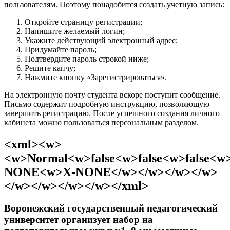
пользователям. Поэтому понадобится создать учетную запись:
Откройте страницу регистрации;
Напишите желаемый логин;
Укажите действующий электронный адрес;
Придумайте пароль;
Подтвердите пароль строкой ниже;
Решите капчу;
Нажмите кнопку «Зарегистрироваться».
На электронную почту студента вскоре поступит сообщение.
Письмо содержит подробную инструкцию, позволяющую
завершить регистрацию. После успешного создания личного
кабинета можно пользоваться персональным разделом.
<xml><w>
<w>Normal<w>false<w>false<w>false<
NONE<w>X-NONE</w></w></w></w>
</w></w></w></w></xml>
Воронежский государственный педагогический
университет организует набор на