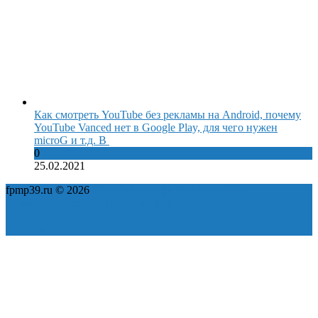
Как смотреть YouTube без рекламы на Android, почему
YouTube Vanced нет в Google Play, для чего нужен
microG и т.д. В
0
25.02.2021
fpmp39.ru © 2026
Политика конфиденциальности
Пользовательское соглашение
Карта сайта
ok
yt
fb
tw
in
vk