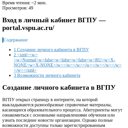
Время чтения: ~2 мин.
Просмотров: 49
Вход в личный кабинет ВГПУ —
portal.vspu.ac.ru/
Содержание
1 Создание личного кабинета в ВГПУ
2 <xml><w>
<w>Normal<w>false<w>false<w>false<w>RU<w>X-
NONE<w>X-NONE</w></w></w></w></w></w></w>
</w></xml>
3 Возможности личного кабинета
Создание личного кабинета в ВГПУ
ВГПУ открыл страницу в интернете, на которой
выкладываются разнообразные справочные материалы,
касающиеся образовательного процесса. Абитуриенты могут
ознакомиться с основными направлениями обучения или
узнать последние новости организации. Однако полные
возможности доступны только зарегистрированным