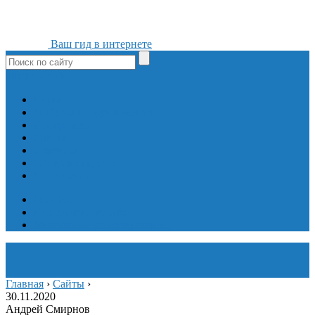
Ваш гид в интернете
ok
yt
fb
tw
in
vk
Игры
Мобильные приложения
Программы
Сайты
Сервисы
Социальные сети
Интересное
Мой блог
Инструмент вставки
Визуальное редактирование
Главная
›
Сайты
›
30.11.2020
Андрей Смирнов