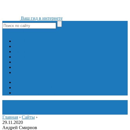
Ваш гид в интернете
ok
yt
fb
tw
in
vk
Игры
Мобильные приложения
Программы
Сайты
Сервисы
Социальные сети
Интересное
Мой блог
Инструмент вставки
Визуальное редактирование
Главная
›
Сайты
›
29.11.2020
Андрей Смирнов