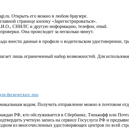
ugi.ru. Открыть его можно в любом браузере.
 главной странице кнопку «Зарегистрироваться».
Ф.И.О., СНИЛС и другую информацию, телефон,
email
.
проверки. Она происходит за несколько минут.
адо внести данные в профиле о водительском удостоверении, тр
длагает лишь ограниченный набор возможностей. Для использова
для физических лиц
никальным кодом. Получить отправление можно в почтовом отделе
граждан РФ, кто обслуживается в Сбербанке, Тинькофф или Почта
одтвердить учетную запись на сервисе Госуслуги РФ и предъяв
одном из многочисленных удостоверяющих центров по всей стра