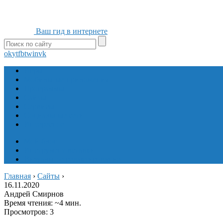
Ваш гид в интернете
ok
yt
fb
tw
in
vk
Игры
Мобильные приложения
Программы
Сайты
Сервисы
Социальные сети
Интересное
Мой блог
Инструмент вставки
Визуальное редактирование
Главная
›
Сайты
›
16.11.2020
Андрей Смирнов
Время чтения: ~4 мин.
Просмотров: 3