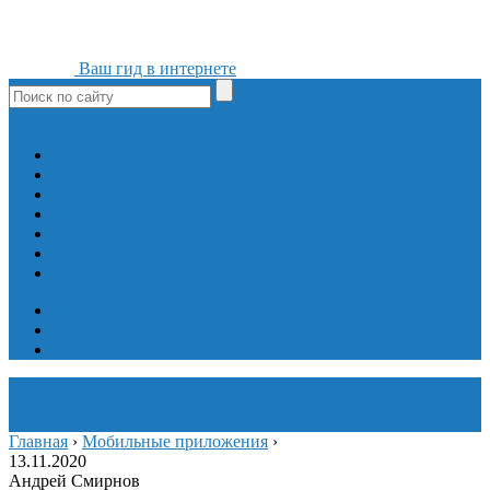
Ваш гид в интернете
ok
yt
fb
tw
in
vk
Игры
Мобильные приложения
Программы
Сайты
Сервисы
Социальные сети
Интересное
Мой блог
Инструмент вставки
Визуальное редактирование
Главная
›
Мобильные приложения
›
13.11.2020
Андрей Смирнов