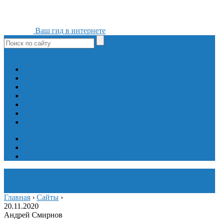
Ваш гид в интернете
ok
yt
fb
tw
in
vk
Игры
Мобильные приложения
Программы
Сайты
Сервисы
Социальные сети
Интересное
Мой блог
Инструмент вставки
Визуальное редактирование
Главная
›
Сайты
›
20.11.2020
Андрей Смирнов