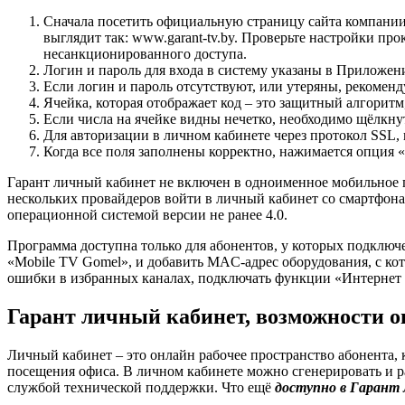
Сначала посетить официальную страницу сайта компании «
выглядит так: www.garant-tv.by. Проверьте настройки пр
несанкционированного доступа.
Логин и пароль для входа в систему указаны в Приложен
Если логин и пароль отсутствуют, или утеряны, рекомен
Ячейка, которая отображает код – это защитный алгоритм
Если числа на ячейке видны нечетко, необходимо щёлкну
Для авторизации в личном кабинете через протокол SSL,
Когда все поля заполнены корректно, нажимается опция 
Гарант личный кабинет не включен в одноименное мобильное п
нескольких провайдеров войти в личный кабинет со смартфон
операционной системой версии не ранее 4.0.
Программа доступна только для абонентов, у которых подключ
«Mobile TV Gomel», и добавить MAC-адрес оборудования, с ко
ошибки в избранных каналах, подключать функции «Интернет 
Гарант личный кабинет, возможности о
Личный кабинет – это онлайн рабочее пространство абонента, к
посещения офиса. В личном кабинете можно сгенерировать и р
службой технической поддержки. Что ещё
доступно в Гарант