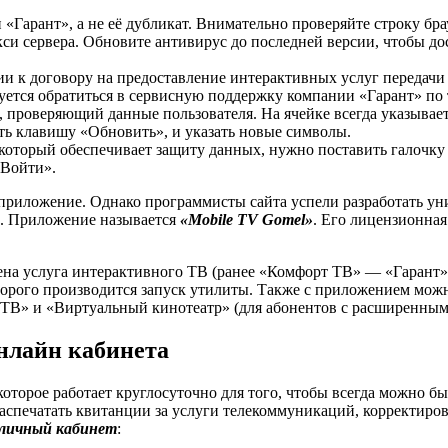
Гарант», а не её дубликат. Внимательно проверяйте строку брау
окси сервера. Обновите антивирус до последней версии, чтобы д
ии к договору на предоставление интерактивных услуг передачи
дуется обратиться в сервисную поддержку компании «Гарант» по 
, проверяющий данные пользователя. На ячейке всегда указывает
ть клавишу «Обновить», и указать новые символы.
 который обеспечивает защиту данных, нужно поставить галочку
«Войти».
риложение. Однако программисты сайта успели разработать уни
а. Приложение называется
«Mobile TV Gomel»
. Его лицензионная 
ена услуга интерактивного ТВ (ранее «Комфорт ТВ» — «Гарант»)
торого производится запуск утилиты. Также с приложением можн
ТВ» и «Виртуальный кинотеатр» (для абонентов с расширенным
нлайн кабинета
оторое работает круглосуточно для того, чтобы всегда можно бы
аспечатать квитанции за услуги телекоммуникаций, корректиро
 личный кабинет
: