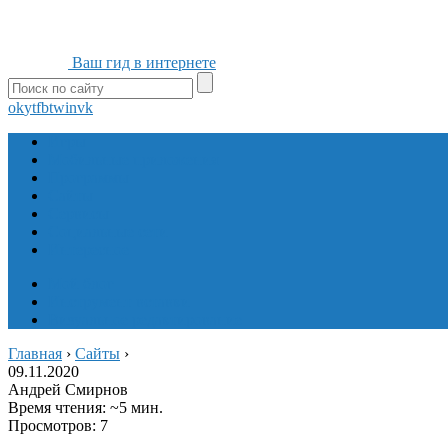
Ваш гид в интернете
ok
yt
fb
tw
in
vk
Игры
Мобильные приложения
Программы
Сайты
Сервисы
Социальные сети
Интересное
Мой блог
Инструмент вставки
Визуальное редактирование
Главная
›
Сайты
›
09.11.2020
Андрей Смирнов
Время чтения: ~5 мин.
Просмотров: 7