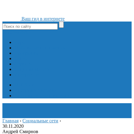
Ваш гид в интернете
ok
yt
fb
tw
in
vk
Игры
Мобильные приложения
Программы
Сайты
Сервисы
Социальные сети
Интересное
Мой блог
Инструмент вставки
Визуальное редактирование
Главная
›
Социальные сети
›
30.11.2020
Андрей Смирнов