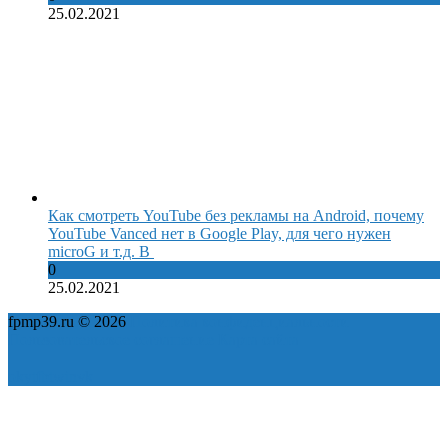
25.02.2021
Как смотреть YouTube без рекламы на Android, почему
YouTube Vanced нет в Google Play, для чего нужен
microG и т.д. В
0
25.02.2021
fpmp39.ru © 2026
Политика конфиденциальности
Пользовательское соглашение
Карта сайта
ok
yt
fb
tw
in
vk