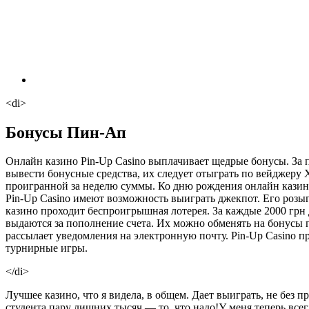
<di>
Бонусы Пин-Ап
Онлайн казино Pin-Up Casino выплачивает щедрые бонусы. За 
вывести бонусные средства, их следует отыграть по вейджеру 
проигранной за неделю суммы. Ко дню рождения онлайн казин
Pin-Up Casino имеют возможность выиграть джекпот. Его розы
казино проходит беспроигрышная лотерея. За каждые 2000 грн
выдаются за пополнение счета. Их можно обменять на бонусы
рассылает уведомления на электронную почту. Pin-Up Casino п
турнирные игры.
</di>
Лучшее казино, что я видела, в общем. Дает выиграть, не без
студента пару лишних тысяч — то, что надо!У меня теперь все