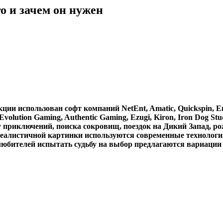
о и зачем он нужен
и использован софт компаний NetEnt, Amatic, Quickspin, Endo
Evolution Gaming, Authentic Gaming, Ezugi, Kiron, Iron Dog St
 приключений, поиска сокровищ, поездок на Дикий Запад, р
 реалистичной картинки используются современные техноло
юбителей испытать судьбу на выбор предлагаются вариации 