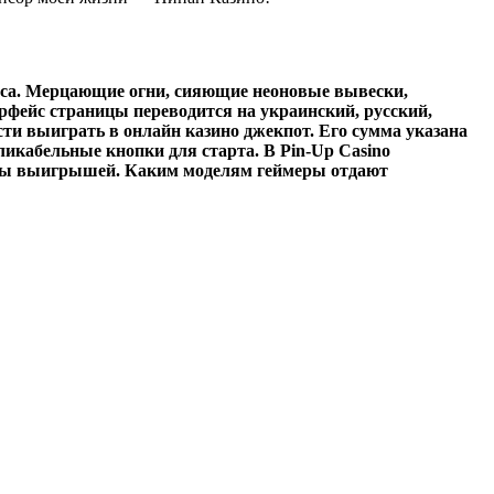
гаса. Мерцающие огни, сияющие неоновые вывески,
фейс страницы переводится на украинский, русский,
ти выиграть в онлайн казино джекпот. Его сумма указана
икабельные кнопки для старта. В Pin-Up Casino
уммы выигрышей. Каким моделям геймеры отдают