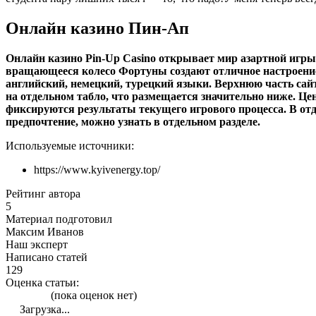
Онлайн казино Пин-Ап
Онлайн казино Pin-Up Casino открывает мир азартной игр
вращающееся колесо Фортуны создают отличное настроение,
английский, немецкий, турецкий языки. Верхнюю часть сай
на отдельном табло, что размещается значительно ниже. Ц
фиксируются результаты текущего игрового процесса. В о
предпочтение, можно узнать в отдельном разделе.
Используемые источники:
https://www.kyivenergy.top/
Рейтинг автора
5
Материал подготовил
Максим Иванов
Наш эксперт
Написано статей
129
Оценка статьи:
(пока оценок нет)
Загрузка...