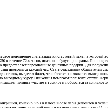
первое пополнение счета выдается стартовый пакет, в который 
Х50 в течение 72-х часов, иначе они будут проиграны. По понед
о предоставляет персональные денежные подарки. Для получени
грыш проводится каждый час. Стать счастливым обладателем смо
 для ставок, выдается билет, что обязательно является выигры
 по выгодному курсу. Пинкойны помогают повысить статус. Пер
риглашает принять участие в турнире и побороться за солидное 
 проигрышей, конечно, но я в плюсе!После пары депозитов и ус
гда хватает денег на новый щмот и на прогулки с девочками! С