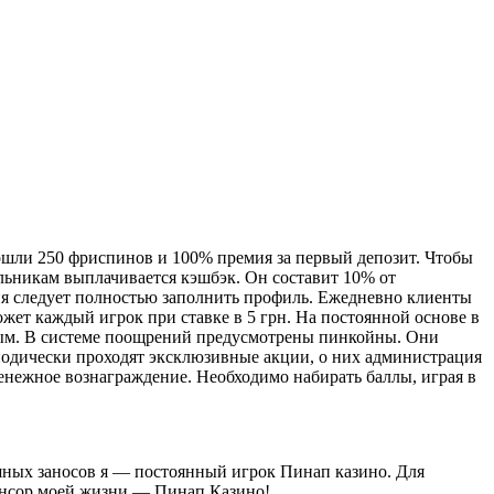
вошли 250 фриспинов и 100% премия за первый депозит. Чтобы
ельникам выплачивается кэшбэк. Он составит 10% от
я следует полностью заполнить профиль. Ежедневно клиенты
жет каждый игрок при ставке в 5 грн. На постоянной основе в
шным. В системе поощрений предусмотрены пинкойны. Они
иодически проходят эксклюзивные акции, о них администрация
денежное вознаграждение. Необходимо набирать баллы, играя в
пешных заносов я — постоянный игрок Пинап казино. Для
понсор моей жизни — Пинап Казино!