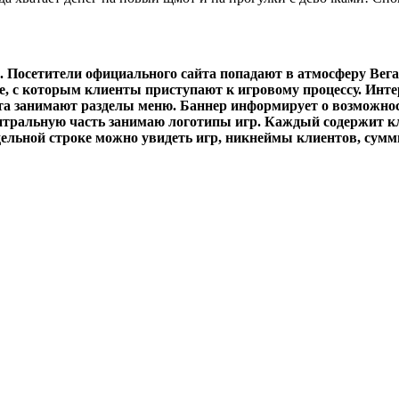
ы. Посетители официального сайта попадают в атмосферу Ве
 с которым клиенты приступают к игровому процессу. Интер
та занимают разделы меню. Баннер информирует о возможнос
ентральную часть занимаю логотипы игр. Каждый содержит кл
тдельной строке можно увидеть игр, никнеймы клиентов, с