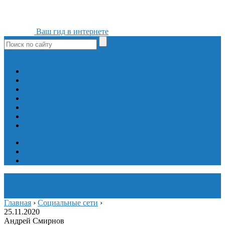
Ваш гид в интернете
ok
yt
fb
tw
in
vk
Игры
Мобильные приложения
Программы
Сайты
Сервисы
Социальные сети
Интересное
Мой блог
Инструмент вставки
Визуальное редактирование
Главная
›
Социальные сети
›
25.11.2020
Андрей Смирнов