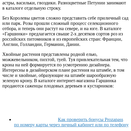
астры, васильки, гвоздики. Разноцветные Петунии занимают
в каталоге отдельную строку.
Без Королевы цветов сложно представить себе приличный сад
или парк. Розы прошли сложный процесс селекционного
отбора, и теперь они растут на севере, и на юге. В каталоге
«Гаршинки» предлагается свыше 2-х десятков сортов роз из
российских питомников и из европейских стран: Франции,
Англии, Голландии, Германии, Дании.
Хвойные растения представлены родной елью,
можжевельником, пихтой, туей. Туя привлекательная тем, что
крона на ней формируется по усмотрению дизайнера.
Интересны в дизайнерском плане растения на штамбе, в том
числе и хвойные, образующие на штамбе шарообразную
зеленую крону. В каталоге интернет-магазина Гаршинка
продаются саженцы плодовых деревьев и кустарников:
Как проверить бонусы Prozapass
по номеру карты через личный кабинет или по телефону