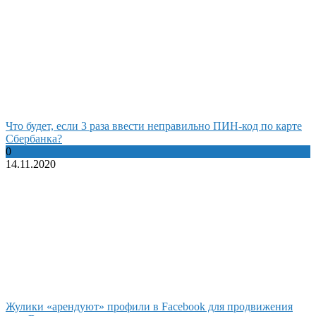
Что будет, если 3 раза ввести неправильно ПИН-код по карте
Сбербанка?
0
14.11.2020
Жулики «арендуют» профили в Facebook для продвижения