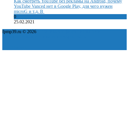
Как смотреть YouTube без рекламы на Android, почему
YouTube Vanced нет в Google Play, для чего нужен
microG и т.д. В
0
25.02.2021
fpmp39.ru © 2026
Политика конфиденциальности
Пользовательское соглашение
Карта сайта
ok
yt
fb
tw
in
vk