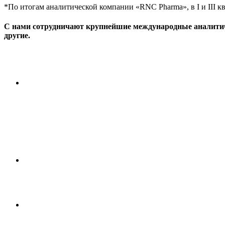
*По итогам аналитической компании «RNC Pharma», в I и III 
С нами сотрудничают
крупнейшие
международные аналитиче
другие.