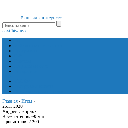
Ваш гид в интернете
ok
yt
fb
tw
in
vk
Игры
Мобильные приложения
Программы
Сайты
Сервисы
Социальные сети
Интересное
Мой блог
Инструмент вставки
Визуальное редактирование
Главная
›
Игры
›
26.11.2020
Андрей Смирнов
Время чтения: ~9 мин.
Просмотров: 2 206