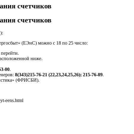
ания счетчиков
ания счетчиков
):
ергосбыт» (ЕЭнС) можно с 18 по 25 число:
 перейти.
расположенной ниже.
53-00
.
енеров:
8(343)215-76-21 (22,23,24,25,26); 215-76-89
.
истика» (ФРИСБИ).
byt-eens.html