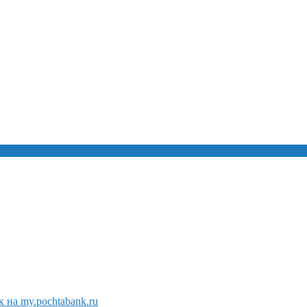
 на my.pochtabank.ru