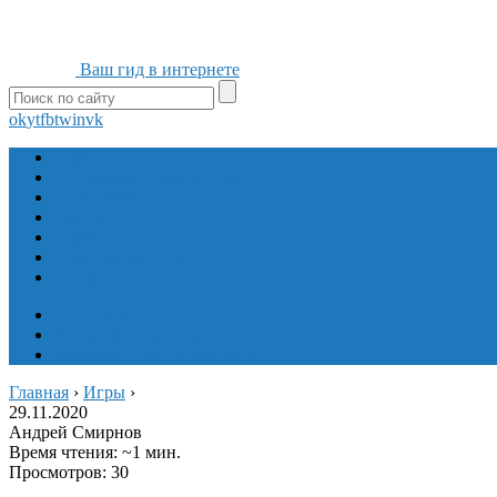
Ваш гид в интернете
ok
yt
fb
tw
in
vk
Игры
Мобильные приложения
Программы
Сайты
Сервисы
Социальные сети
Интересное
Мой блог
Инструмент вставки
Визуальное редактирование
Главная
›
Игры
›
29.11.2020
Андрей Смирнов
Время чтения: ~1 мин.
Просмотров: 30