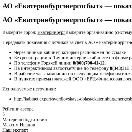
АО «Екатеринбургэнергосбыт» — показ
АО «Екатеринбургэнергосбыт» — показ
Выберите город:
Екатеринбург
Выберите организацию (систему
Передавать показания счетчиков за свет в АО «Екатеринбургэн
Через личный кабинет, который расположен по ссылке —
Без регистрации в Личном интернет-кабинете по форме 
По телефону Горячей линии
8(800)700-41-12
.
На интерактивном автоответчике по телефону
8(343)311-
В рабочие часы компании по следующим телефонам инж
В пунктах приема платежей ООО «ЕРЦ-Финансовая лог
Используемые источники:
http://kabinet.expert/sverdlovskaya-oblast/ekaterinburgenergos
Рейтинг автора
5
Материал подготовил
Максим Иванов
Наш эксперт