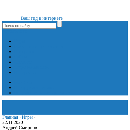
Ваш гид в интернете
ok
yt
fb
tw
in
vk
Игры
Мобильные приложения
Программы
Сайты
Сервисы
Социальные сети
Интересное
Мой блог
Инструмент вставки
Визуальное редактирование
Главная
›
Игры
›
22.11.2020
Андрей Смирнов