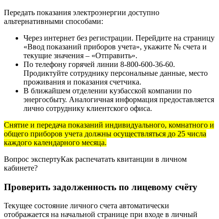
Передать показания электроэнергии доступно
альтернативными способами:
Через интернет без регистрации. Перейдите на страницу
«Ввод показаний приборов учета», укажите № счета и
текущие значения – «Отправить».
По телефону горячей линии 8-800-600-36-60.
Продиктуйте сотруднику персональные данные, место
проживания и показания счетчика.
В ближайшем отделении кузбасской компании по
энергосбыту. Аналогичная информация предоставляется
лично сотруднику клиентского офиса.
Снятие и передача показаний индивидуального, комнатного и
общего приборов учета должны осуществляться до 25 числа
каждого календарного месяца.
Вопрос экспертуКак распечатать квитанции в личном
кабинете?
Проверить задолженность по лицевому счёту
Текущее состояние личного счета автоматически
отображается на начальной странице при входе в личный