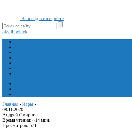
Ваш гид в интернете
ok
yt
fb
tw
in
vk
Игры
Мобильные приложения
Программы
Сайты
Сервисы
Социальные сети
Интересное
Мой блог
Инструмент вставки
Визуальное редактирование
Главная
›
Игры
›
08.11.2020
Андрей Смирнов
Время чтения: ~14 мин.
Просмотров: 571