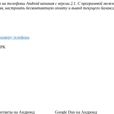
а телефоны Android начиная с версии 2.1. С программой можно
м, настроить бесконтактную оплату и вывод текущего баланса н
 номеру телефона
APK
онтакты на Андроид
Google Duo на Андроид