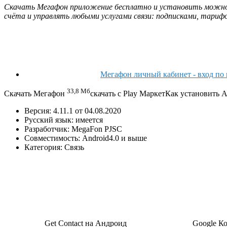
Скачать Мегафон приложение бесплатно и установить можно н
счёта и управлять любыми услугами связи: подписками, тарифо
Мегафон личный кабинет - вход по
33,8 Мб
Скачать Мегафон
скачать с Play МаркетКак установить 
Версия:
4.11.1
от
04.08.2020
Русский язык:
имеется
Разработчик:
MegaFon PJSC
Совместимость:
Android
4.0 и выше
Категория:
Связь
Get Contact на Андроид
Google К