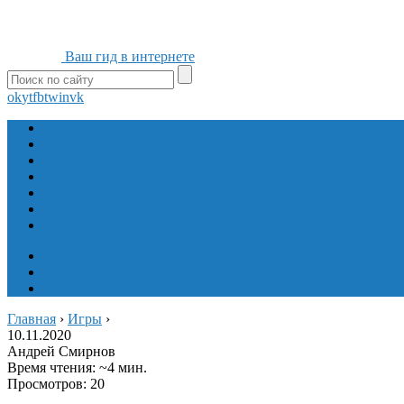
Ваш гид в интернете
ok
yt
fb
tw
in
vk
Игры
Мобильные приложения
Программы
Сайты
Сервисы
Социальные сети
Интересное
Мой блог
Инструмент вставки
Визуальное редактирование
Главная
›
Игры
›
10.11.2020
Андрей Смирнов
Время чтения: ~4 мин.
Просмотров: 20