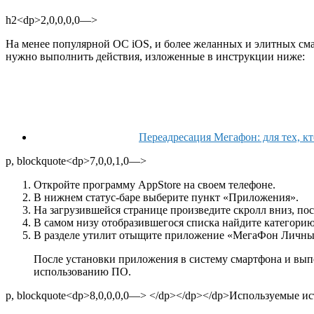
h2<dp>2,0,0,0,0—>
На менее популярной ОС iOS, и более желанных и элитных сма
нужно выполнить действия, изложенные в инструкции ниже:
Переадресация Мегафон: для тех, кт
p, blockquote<dp>7,0,0,1,0—>
Откройте программу AppStore на своем телефоне.
В нижнем статус-баре выберите пункт «Приложения».
На загрузившейся странице произведите скролл вниз, пос
В самом низу отобразившегося списка найдите категори
В разделе утилит отыщите приложение «МегаФон Личный к
После установки приложения в систему смартфона и выпо
использованию ПО.
p, blockquote<dp>8,0,0,0,0—> </dp></dp></dp>
Используемые ис