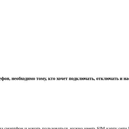
он, необходимо тому, кто хочет подключать, отключать и на
а смартфон и начать пользоваться, нужно иметь SIM-карту сет