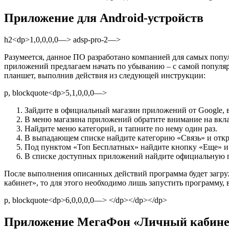
Приложение для Android-устройств
h2<dp>1,0,0,0,0—> adsp-pro-2—>
Разумеется, данное ПО разработано компанией для самых попу
приложений предлагаем начать по убыванию – с самой популяр
планшет, выполнив действия из следующей инструкции:
p, blockquote<dp>5,1,0,0,0—>
Зайдите в официальный магазин приложений от Google, в
В меню магазина приложений обратите внимание на вкл
Найдите меню категорий, и тапните по нему один раз.
В выпадающем списке найдите категорию «Связь» и откр
Под пунктом «Топ Бесплатных» найдите кнопку «Еще» и 
В списке доступных приложений найдите официальную пр
После выполнения описанных действий программа будет загруж
кабинет», то для этого необходимо лишь запустить программу,
p, blockquote<dp>6,0,0,0,0—> </dp></dp></dp>
Приложение МегаФон «Личный кабинет