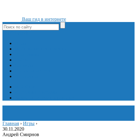
Ваш гид в интернете
ok
yt
fb
tw
in
vk
Игры
Мобильные приложения
Программы
Сайты
Сервисы
Социальные сети
Интересное
Мой блог
Инструмент вставки
Визуальное редактирование
Главная
›
Игры
›
30.11.2020
Андрей Смирнов