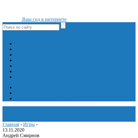
Ваш гид в интернете
ok
yt
fb
tw
in
vk
Игры
Мобильные приложения
Программы
Сайты
Сервисы
Социальные сети
Интересное
Мой блог
Инструмент вставки
Визуальное редактирование
Главная
›
Игры
›
13.11.2020
Андрей Смирнов