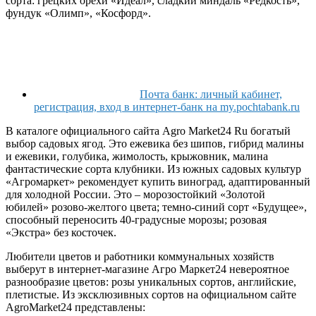
сорта: грецких орехи «Идеал», сладкий миндаль «Редкость»,
фундук «Олимп», «Косфорд».
Почта банк: личный кабинет,
регистрация, вход в интернет-банк на my.pochtabank.ru
В каталоге официального сайта Agro Market24 Ru богатый
выбор садовых ягод. Это ежевика без шипов, гибрид малины
и ежевики, голубика, жимолость, крыжовник, малина
фантастические сорта клубники. Из южных садовых культур
«Агромаркет» рекомендует купить виноград, адаптированный
для холодной России. Это – морозостойкий «Золотой
юбилей» розово-желтого цвета; темно-синий сорт «Будущее»,
способный переносить 40-градусные морозы; розовая
«Экстра» без косточек.
Любители цветов и работники коммунальных хозяйств
выберут в интернет-магазине Агро Маркет24 невероятное
разнообразие цветов: розы уникальных сортов, английские,
плетистые. Из эксклюзивных сортов на официальном сайте
AgroMarket24 представлены: