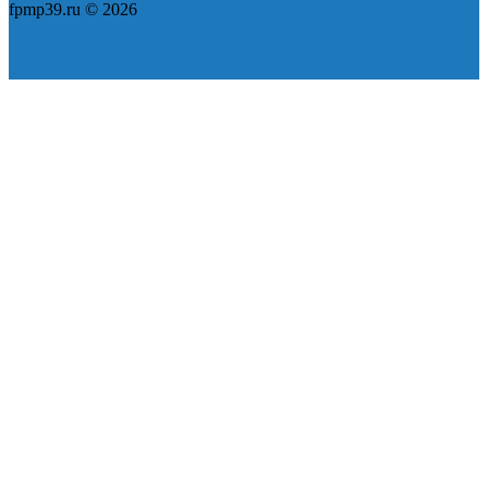
fpmp39.ru © 2026
Политика конфиденциальности
Пользовательское соглашение
Карта сайта
ok
yt
fb
tw
in
vk