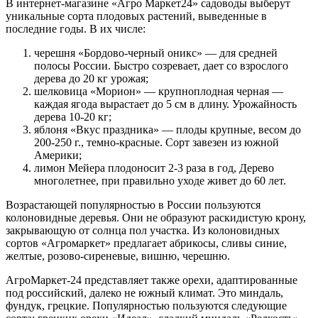
В интернет-магазине «Агро Маркет24» садоводы выберут
уникальные сорта плодовых растений, выведенные в
последние годы. В их числе:
черешня «Бордово-черный оникс» — для средней
полосы России. Быстро созревает, дает со взрослого
дерева до 20 кг урожая;
шелковица «Морион» — крупноплодная черная —
каждая ягода вырастает до 5 см в длину. Урожайность
дерева 10-20 кг;
яблоня «Вкус праздника» — плоды крупные, весом до
200-250 г., темно-красные. Сорт завезен из южной
Америки;
лимон Мейера плодоносит 2-3 раза в год, Дерево
многолетнее, при правильно уходе живет до 60 лет.
Возрастающей популярностью в России пользуются
колоновидные деревья. Они не образуют раскидистую крону,
закрывающую от солнца пол участка. Из колоновидных
сортов «Агромаркет» предлагает абрикосы, сливы синие,
желтые, розово-сиреневые, вишню, черешню.
АгроМаркет-24 представляет также орехи, адаптированные
под российский, далеко не южный климат. Это миндаль,
фундук, грецкие. Популярностью пользуются следующие