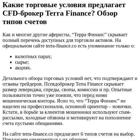
Какие торговые условия предлагает
CFD-брокер Terra Finance? Обзор
типов счетов
Как и многие другие аферисты, “Терра Финанс” скрывает
полный перечень доступных для торговли активов. На
официальном сайте terra-finance.co есть упоминание только о:
валютных парах;
сырье;
акциях.
Детального обзора торговых условий нет, что подтверждают и
отзывы трейдеров. Псевдоброкер Terra Finance скрывает
размер левериджа, спреды, свопы, комиссии и пр. Опытные
пользователи точно уже поняли, что перед ними
мошенническая контора. Ясно то, что “Терра Финанс” не
нацелен на профессионалов, основной ориентир – новички.
Кстати, в борьбе за клиентов мошенники используют спам-
рассылки, холодные обзвоны и мотивируют на пополнение
счета пустыми обещаниями.
На сайте terra-finance.co предлагают 6 типов счетов на выбор.
Предлагаем ознакомиться с их обзором: