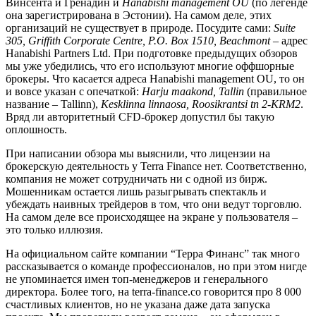
Винсента и Гренадин и
Hanabishi management OU
(по легенде
она зарегистрирована в Эстонии). На самом деле, этих
организаций не существует в природе. Посудите сами:
Suite
305, Griffith Corporate Centre, P.O. Box 1510, Beachmont
– адрес
Hanabishi Partners Ltd. При подготовке предыдущих обзоров
мы уже убедились, что его используют многие оффшорные
брокеры. Что касается адреса Hanabishi management OU, то он
и вовсе указан с опечаткой:
Harju maakond, Tallin
(правильное
название – Tallinn),
Kesklinna linnaosa, Roosikrantsi tn 2-KRM2
.
Вряд ли авторитетный CFD-брокер допустил бы такую
оплошность.
При написании обзора мы выяснили, что лицензии на
брокерскую деятельность у Terra Finance нет. Соответственно,
компания не может сотрудничать ни с одной из бирж.
Мошенникам остается лишь разыгрывать спектакль и
убеждать наивных трейдеров в том, что они ведут торговлю.
На самом деле все происходящее на экране у пользователя –
это только иллюзия.
На официальном сайте компании “Терра Финанс” так много
рассказывается о команде профессионалов, но при этом нигде
не упоминается имен топ-менеджеров и генерального
директора. Более того, на terra-finance.co говорится про 8 000
счастливых клиентов, но не указана даже дата запуска