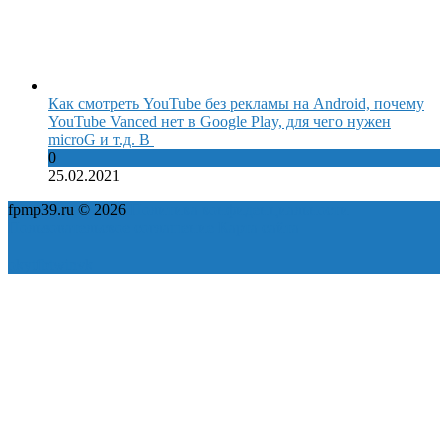
Как смотреть YouTube без рекламы на Android, почему
YouTube Vanced нет в Google Play, для чего нужен
microG и т.д. В
0
25.02.2021
fpmp39.ru © 2026
Политика конфиденциальности
Пользовательское соглашение
Карта сайта
ok
yt
fb
tw
in
vk