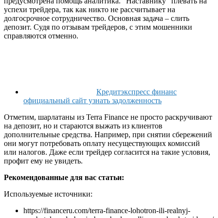
предусмотрена помощь аналитика. “Наставнику” плевать на
успехи трейдера, так как никто не рассчитывает на
долгосрочное сотрудничество. Основная задача – слить
депозит. Судя по отзывам трейдеров, с этим мошенники
справляются отменно.
Кредитэкспресс финанс
официальный сайт узнать задолженность
Отметим, шарлатаны из Terra Finance не просто раскручивают
на депозит, но и стараются выжать из клиентов
дополнительные средства. Например, при снятии сбережений
они могут потребовать оплату несуществующих комиссий
или налогов. Даже если трейдер согласится на такие условия,
профит ему не увидеть.
Рекомендованные для вас статьи:
Используемые источники:
https://financeru.com/terra-finance-lohotron-ili-realnyj-