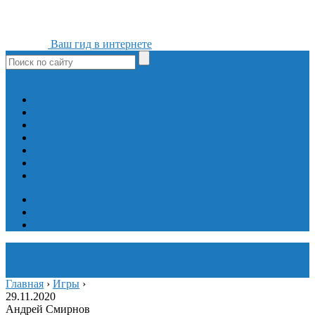
Ваш гид в интернете
ok
yt
fb
tw
in
vk
Игры
Мобильные приложения
Программы
Сайты
Сервисы
Социальные сети
Интересное
Мой блог
Инструмент вставки
Визуальное редактирование
Главная
›
Игры
›
29.11.2020
Андрей Смирнов