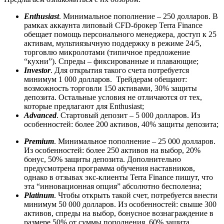
Enthusiast
. Минимальное пополнение – 250 долларов. В
рамках аккаунта липовый CFD-брокер Terra Finance
обещает помощь персонального менеджера, доступ к 25
активам, мультиязычную поддержку в режиме 24/5,
торговлю микролотами (типичное предложение
“кухни”). Спреды – фиксированные и плавающие;
Investor
. Для открытия такого счета потребуется
минимум 1 000 долларов. Трейдерам обещают:
возможность торговли 150 активами, 30% защиты
депозита. Остальные условия не отличаются от тех,
которые предлагают для Enthusiast;
Advanced
. Стартовый депозит – 5 000 долларов. Из
особенностей: более 200 активов, 40% защиты депозита;
Premium
. Минимальное пополнение – 25 000 долларов.
Из особенностей: более 250 активов на выбор, 20%
бонус, 50% защиты депозита. Дополнительно
предусмотрена программа обучения наставников,
однако в отзывах экс-клиенты Terra Finance пишут, что
эта “инновационная опция” абсолютно бесполезна;
Platinum
. Чтобы открыть такой счет, потребуется внести
минимум 50 000 долларов. Из особенностей: свыше 300
активов, спреды на выбор, бонусное вознаграждение в
размере 50% от суммы пополнения, 60% защита