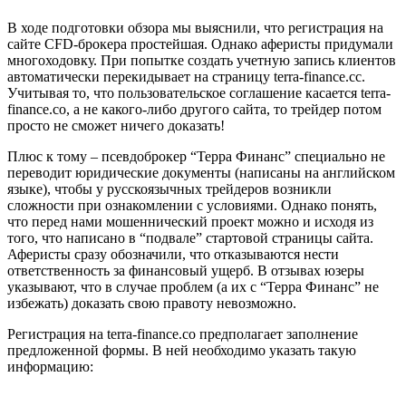
В ходе подготовки обзора мы выяснили, что регистрация на
сайте CFD-брокера простейшая. Однако аферисты придумали
многоходовку. При попытке создать учетную запись клиентов
автоматически перекидывает на страницу terra-finance.cc.
Учитывая то, что пользовательское соглашение касается terra-
finance.co, а не какого-либо другого сайта, то трейдер потом
просто не сможет ничего доказать!
Плюс к тому – псевдоброкер “Терра Финанс” специально не
переводит юридические документы (написаны на английском
языке), чтобы у русскоязычных трейдеров возникли
сложности при ознакомлении с условиями. Однако понять,
что перед нами мошеннический проект можно и исходя из
того, что написано в “подвале” стартовой страницы сайта.
Аферисты сразу обозначили, что отказываются нести
ответственность за финансовый ущерб. В отзывах юзеры
указывают, что в случае проблем (а их с “Терра Финанс” не
избежать) доказать свою правоту невозможно.
Регистрация на terra-finance.co предполагает заполнение
предложенной формы. В ней необходимо указать такую
информацию: