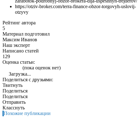
zarabotok-podrobnyj-obzor-brokera-dlja-uspeshnyh-trejderov/
https://otziv-broker.com/terra-finance-obzor-torgovyh-uslovij-
otzyvy
Рейтинг автора
5
Материал подготовил
Максим Иванов
Наш эксперт
Написано статей
129
Оценка статьи:
(пока оценок нет)
Загрузка...
Поделиться с друзьями:
Твитнуть
Поделиться
Поделиться
Отправить
Класснуть
Похожие публикации