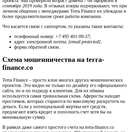
проекта. Мы проверили возраст домена – он оформлен в
сентябре 2019 года
. В отзывах юзеры подчеркивают, что при
личном общении с менеджерами Terra Finance их убеждали в
более продолжительном сроке работы компании.
Что касается связи с саппортом, то указаны такие контакты:
телефонный номер:
+7 495 401-99-37
;
адрес электронной почты:
[email protected]
.
форма обратной связи.
Схема мошенничества на terra-
finance.co
Terra Finance – просто клон многих других мошеннических
проектов. Это видно не только по дизайну его официального
сайта, но и по подходу к клиентам. Для их обмана
используется самая тривиальная схема. Аферисты находят
простачков, которых стараются по максимуму раскрутить на
деньги. Если у потенциальной жертвы нет средств,
предлагают взять кредит и пополнить счет хотя бы на
минимальную сумму.
В рамках даже самого простого счета на terra-finance.co