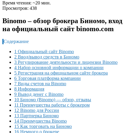
Время чтения: ~20 мин.
Просмотров: 438
Binomo – обзор брокера Биномо, вход
на официальный сайт binomo.com
Содержание
1 Официальный сайт Binomo
2 Ввод/вывод средств в Биномо
3 Регулирование деятельности и лицензии Binomo
4 Набор основной информации о компании
5 Регистрация на официальном сайте брокера
6 Торговая платформа компании
7 Виды счетов на Binomo
8 Информация
9 Вывод денег с Binomo
10 Биномо (Binomo) — обзор, отзывы
11 Преимущества работы с брокером
12 Binomo для России
13 Партнерка Биномо
14 Преимущества Binomo
15 Как торговать на Биномо
16 Немного о брокере