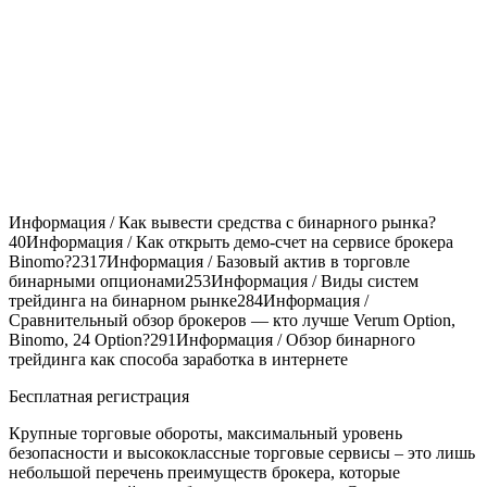
Информация / Как вывести средства с бинарного рынка?
40
Информация / Как открыть демо-счет на сервисе брокера
Binomo?
2317
Информация / Базовый актив в торговле
бинарными опционами
253
Информация / Виды систем
трейдинга на бинарном рынке
284
Информация /
Сравнительный обзор брокеров — кто лучше Verum Option,
Binomo, 24 Option?
291
Информация / Обзор бинарного
трейдинга как способа заработка в интернете
Бесплатная регистрация
Крупные торговые обороты, максимальный уровень
безопасности и высококлассные торговые сервисы – это лишь
небольшой перечень преимуществ брокера, которые