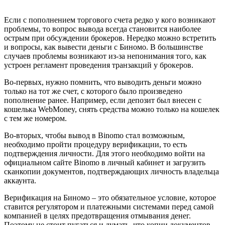
Если с пополнением торгового счета редко у кого возникают
проблемы, то вопрос вывода всегда становится наиболее
острым при обсуждении брокеров. Нередко можно встретить
и вопросы, как вывести деньги с Биномо. В большинстве
случаев проблемы возникают из-за непонимания того, как
устроен регламент проведения транзакций у брокеров.
Во-первых, нужно помнить, что выводить деньги можно
только на тот же счет, с которого было произведено
пополнение ранее. Например, если депозит был внесен с
кошелька WebMoney, снять средства можно только на кошелек
с тем же номером.
Во-вторых, чтобы вывод в Binomo стал возможным,
необходимо пройти процедуру верификации, то есть
подтверждения личности. Для этого необходимо войти на
официальном сайте Binomo в личный кабинет и загрузить
сканкопии документов, подтверждающих личность владельца
аккаунта.
Верификация на Биномо – это обязательное условие, которое
ставится регулятором и платежными системами перед самой
компанией в целях предотвращения отмывания денег.
Поэтому не стоит пугаться и думать, что копии документов