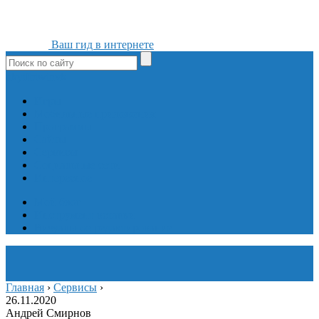
Ваш гид в интернете
ok
yt
fb
tw
in
vk
Игры
Мобильные приложения
Программы
Сайты
Сервисы
Социальные сети
Интересное
Мой блог
Инструмент вставки
Визуальное редактирование
Главная
›
Сервисы
›
26.11.2020
Андрей Смирнов