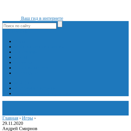
Ваш гид в интернете
ok
yt
fb
tw
in
vk
Игры
Мобильные приложения
Программы
Сайты
Сервисы
Социальные сети
Интересное
Мой блог
Инструмент вставки
Визуальное редактирование
Главная
›
Игры
›
29.11.2020
Андрей Смирнов