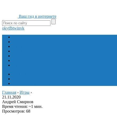
Ваш гид в интернете
ok
yt
fb
tw
in
vk
Игры
Мобильные приложения
Программы
Сайты
Сервисы
Социальные сети
Интересное
Мой блог
Инструмент вставки
Визуальное редактирование
Главная
›
Игры
›
21.11.2020
Андрей Смирнов
Время чтения: ~1 мин.
Просмотров: 68