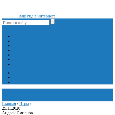
Ваш гид в интернете
ok
yt
fb
tw
in
vk
Игры
Мобильные приложения
Программы
Сайты
Сервисы
Социальные сети
Интересное
Мой блог
Инструмент вставки
Визуальное редактирование
Главная
›
Игры
›
25.11.2020
Андрей Смирнов