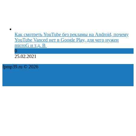
Как смотреть YouTube без рекламы на Android, почему
YouTube Vanced нет в Google Play, для чего нужен
microG и т.д. В
0
25.02.2021
fpmp39.ru © 2026
Политика конфиденциальности
Пользовательское соглашение
Карта сайта
ok
yt
fb
tw
in
vk