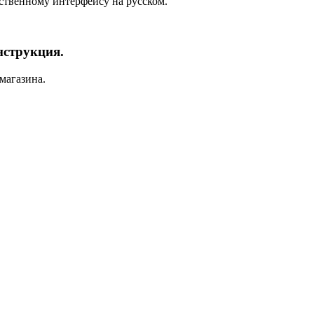
ственному интерфейсу на русском.
нструкция.
 магазина.