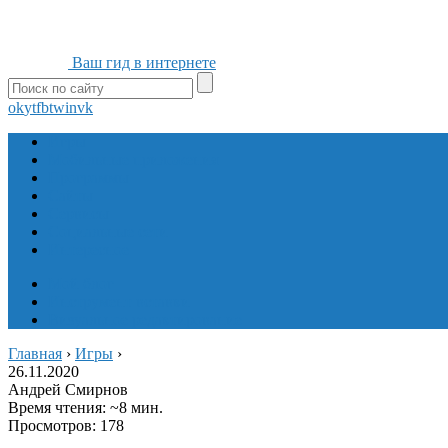
Ваш гид в интернете
ok
yt
fb
tw
in
vk
Игры
Мобильные приложения
Программы
Сайты
Сервисы
Социальные сети
Интересное
Мой блог
Инструмент вставки
Визуальное редактирование
Главная
›
Игры
›
26.11.2020
Андрей Смирнов
Время чтения: ~8 мин.
Просмотров: 178