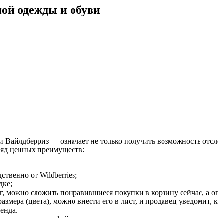
ной одежды и обуви
и Вайлдберриз — означает не только получить возможность отсле
ряд ценных преимуществ:
твенно от Wildberries;
дке;
, можно сложить понравившиеся покупки в корзину сейчас, а о
змера (цвета), можно внести его в лист, и продавец уведомит, 
ренда.