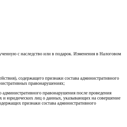
ученную с наследство или в подарок. Изменения в Налоговом
ействия), содержащего признаки состава административного
министративных правонарушениях;
го административного правонарушения после проведения
х и юридических лиц о данных, указывающих на совершение
содержащих признаки состава административного