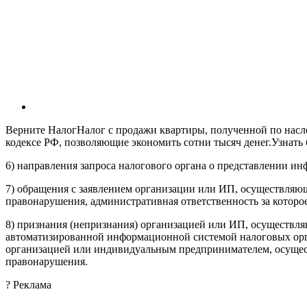
Верните НалогНалог с продажи квартиры, полученной по насле
кодексе РФ, позволяющие экономить сотни тысяч денег.
Узнать
6) направления запроса налогового органа о представлении и
7) обращения с заявлением организации или ИП, осуществляющ
правонарушения, административная ответственность за которое
8) признания (непризнания) организацией или ИП, осуществл
автоматизированной информационной системой налоговых орг
организацией или индивидуальным предпринимателем, осущест
правонарушения.
?
Реклама