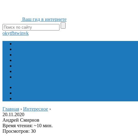
Ваш гид в интернете
ok
yt
fb
tw
in
vk
Игры
Мобильные приложения
Программы
Сайты
Сервисы
Социальные сети
Интересное
Мой блог
Инструмент вставки
Визуальное редактирование
Главная
›
Интересное
›
20.11.2020
Андрей Смирнов
Время чтения: ~10 мин.
Просмотров: 30