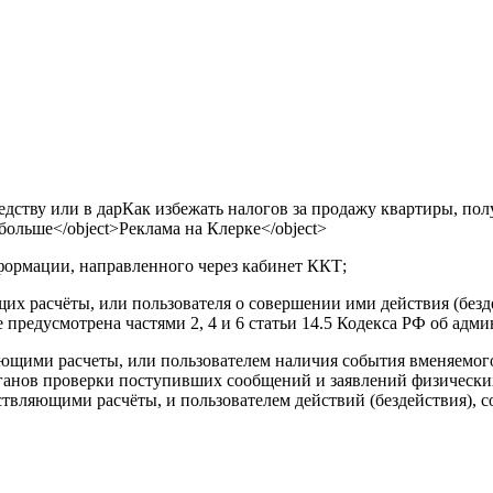
дству или в дарКак избежать налогов за продажу квартиры, пол
 больше
</object>Реклама на Клерке</object>
нформации, направленного через кабинет ККТ;
их расчёты, или пользователя о совершении ими действия (безд
 предусмотрена частями 2, 4 и 6 статьи 14.5 Кодекса РФ об ад
яющими расчеты, или пользователем наличия события вменяемо
анов проверки поступивших сообщений и заявлений физически
вляющими расчёты, и пользователем действий (бездействия), 