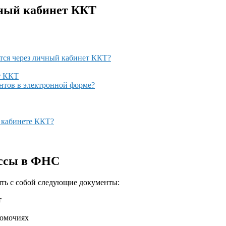
чный кабинет ККТ
тся через личный кабинет ККТ?
т ККТ
нтов в электронной форме?
в кабинете ККТ?
ассы в ФНС
зять с собой следующие документы:
т
номочиях