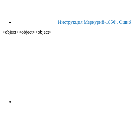
Инструкция Меркурий-185Ф. Ошибк
<object><object><object>