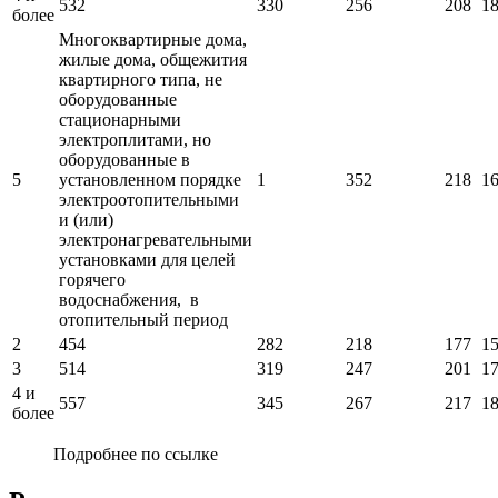
532
330
256
208
1
более
Многоквартирные дома,
жилые дома, общежития
квартирного типа, не
оборудованные
стационарными
электроплитами, но
оборудованные в
5
установленном порядке
1
352
218
1
электроотопительными
и (или)
электронагревательными
установками для целей
горячего
водоснабжения, в
отопительный период
2
454
282
218
177
1
3
514
319
247
201
1
4 и
557
345
267
217
1
более
Подробнее по ссылке