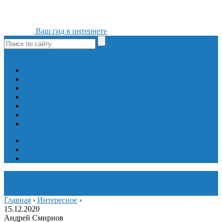
Ваш гид в интернете
ok
yt
fb
tw
in
vk
Игры
Мобильные приложения
Программы
Сайты
Сервисы
Социальные сети
Интересное
Мой блог
Инструмент вставки
Визуальное редактирование
Главная
›
Интересное
›
15.12.2020
Андрей Смирнов