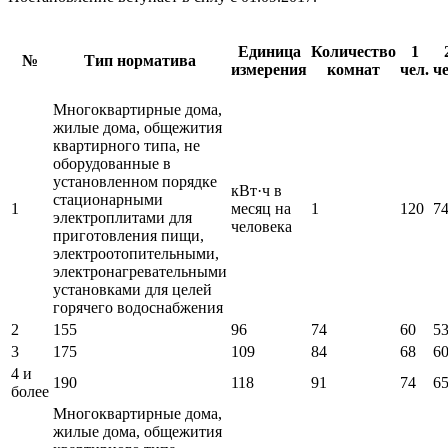
Единица
Количество
1
№
Тип норматива
измерения
комнат
чел.
че
Многоквартирные дома,
жилые дома, общежития
квартирного типа, не
оборудованные в
установленном порядке
кВт·ч в
стационарными
1
месяц на
1
120
7
электроплитами для
человека
приготовления пищи,
электроотопительными,
электронагревательными
установками для целей
горячего водоснабжения
2
155
96
74
60
5
3
175
109
84
68
6
4 и
190
118
91
74
6
более
Многоквартирные дома,
жилые дома, общежития