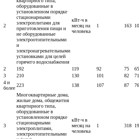
квартирного типа,
оборудованные в
установленном порядке
стационарными
кВт·ч в
электроплитами для
2
месяц на
1
163
1
приготовления пищи и
человека
не оборудованные
электроотопительными
и
электронагревательными
установками для целей
горячего водоснабжения
2
192
119
92
75
6
3
210
130
101
82
7
4 и
223
138
107
87
7
более
Многоквартирные дома,
жилые дома, общежития
квартирного типа,
оборудованные в
установленном порядке
кВт·ч в
стационарными
3
месяц на
1
318
1
электроплитами,
человека
электроотопительными