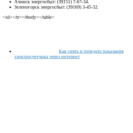
Ачинск энергосбыт: (39151) 7-67-34.
Зеленогорск энергосбыт: (39169) 3-45-32.
</ul></tr></tbody></table>
Как снять и передать показания
электросчетчика через интернет