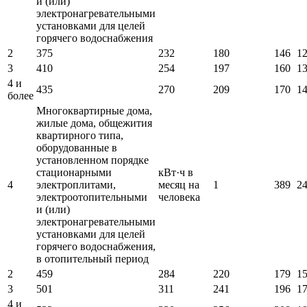
и (или)
электронагревательными
установками для целей
горячего водоснабжения
2
375
232
180
146
1
3
410
254
197
160
1
4 и
435
270
209
170
1
более
Многоквартирные дома,
жилые дома, общежития
квартирного типа,
оборудованные в
установленном порядке
стационарными
кВт·ч в
4
электроплитами,
месяц на
1
389
2
электроотопительными
человека
и (или)
электронагревательными
установками для целей
горячего водоснабжения,
в отопительный период
2
459
284
220
179
1
3
501
311
241
196
1
4 и