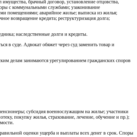
ел имущества, брачный договор, установление отцовства,
ры с коммунальными службами; узаконивание
ыми помещениями; аварийное жилье; выписка из жилья;
чное возвращение кредита; реструктуризация долга;
едника; наследственные долги и кредиты.
я в суде. Адвокат обяжет через суд заменить товар и
ским делам занимаются урегулированием гражданских споров
пенсионеры; субсидия военнослужащим на жилье; участники
теку, покупку жилья, страхование, лечение, обучение и пр.);
имости.
вильной оценки ущерба и выплаты всех денег в срок. Споры