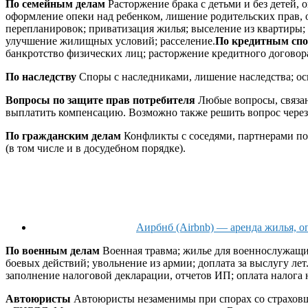
По семейным делам
Расторжение брака с детьми и без детей, 
оформление опеки над ребенком, лишение родительских прав, 
перепланировок; приватизация жилья; выселение из квартиры;
улучшение жилищных условий; расселение.
По кредитным сп
банкротство физических лиц; расторжение кредитного договора
По наследству
Споры с наследниками, лишение наследства; осп
Вопросы по защите прав потребителя
Любые вопросы, связанн
выплатить компенсацию. Возможно также решить вопрос через
По гражданским делам
Конфликты с соседями, партнерами по
(в том числе и в досудебном порядке).
Аирбнб (Airbnb) — аренда жилья, оп
По военным делам
Военная травма; жилье для военнослужащи
боевых действий; увольнение из армии; доплата за выслугу лет
заполнение налоговой декларации, отчетов ИП; оплата налога
Автоюристы
Автоюристы незаменимы при спорах со страховщ