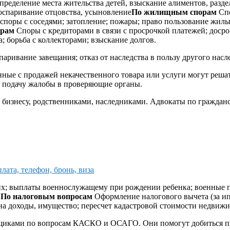
определение места жительства детей, взыскание алиментов, разд
оспаривание отцовства, усыновление
По жилищным спорам
Спо
 споры с соседями; затопление; пожары; право пользование жил
орам
Споры с кредиторами в связи с просрочкой платежей; досро
; борьба с коллекторами; взыскание долгов.
аривание завещания; отказ от наследства в пользу другого насл
ые с продажей некачественного товара или услуги могут решатьс
 подачу жалобы в проверяющие органы.
 бизнесу, родственниками, наследниками. Адвокаты по граждан
лата, телефон, бронь, виза
х; выплаты военнослужащему при рождении ребенка; военные 
.
По налоговым вопросам
Оформление налогового вычета (за ипо
 на доходы, имущество; пересчет кадастровой стоимости недвиж
иками по вопросам КАСКО и ОСАГО. Они помогут добиться пра