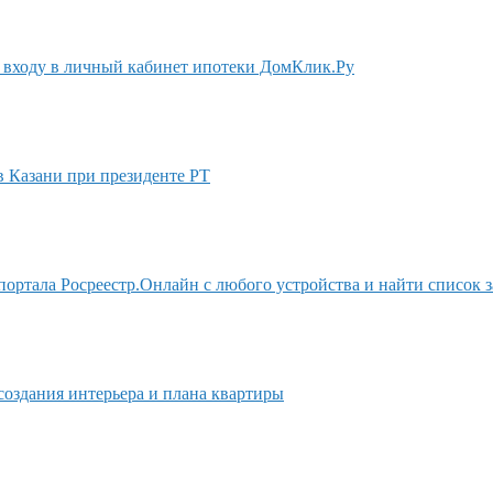
 входу в личный кабинет ипотеки ДомКлик.Ру
в Казани при президенте РТ
ортала Росреестр.Онлайн с любого устройства и найти список з
создания интерьера и плана квартиры