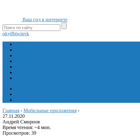
Ваш гид в интернете
ok
yt
fb
tw
in
vk
Игры
Мобильные приложения
Программы
Сайты
Сервисы
Социальные сети
Интересное
Мой блог
Инструмент вставки
Визуальное редактирование
Главная
›
Мобильные приложения
›
27.11.2020
Андрей Смирнов
Время чтения: ~4 мин.
Просмотров: 39