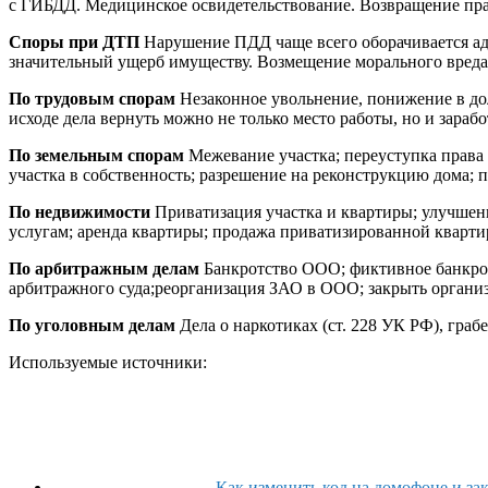
с ГИБДД. Медицинское освидетельствование. Возвращение пра
Споры при ДТП
Нарушение ПДД чаще всего оборачивается ад
значительный ущерб имуществу. Возмещение морального вреда
По трудовым спорам
Незаконное увольнение, понижение в до
исходе дела вернуть можно не только место работы, но и зарабо
По земельным спорам
Межевание участка; переуступка права 
участка в собственность; разрешение на реконструкцию дома; п
По недвижимости
Приватизация участка и квартиры; улучшен
услугам; аренда квартиры; продажа приватизированной кварти
По арбитражным делам
Банкротство ООО; фиктивное банкрот
арбитражного суда;реорганизация ЗАО в ООО; закрыть органи
По уголовным делам
Дела о наркотиках (ст. 228 УК РФ), гра
Используемые источники:
Как изменить код на домофоне и за