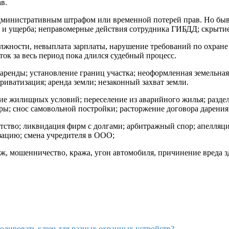
в.
министративным штрафом или временной потерей прав. Но быва
 и ущерба; неправомерные действия сотрудника ГИБДД; скрытие
лжности, невыплата зарплаты, нарушение требований по охране 
ток за весь период пока длился судебный процесс.
аренды; установление границ участка; неоформленная земельная 
риватизация; аренда земли; незаконный захват земли.
ие жилищных условий; переселение из аварийного жилья; разде
ры; снос самовольной постройки; расторжение договора дарени
ство; ликвидация фирм с долгами; арбитражный спор; апелляц
зацию; смена учредителя в ООО;
беж, мошенничество, кража, угон автомобиля, причинение вреда 
кодировать ключ для разных охранных устройств?