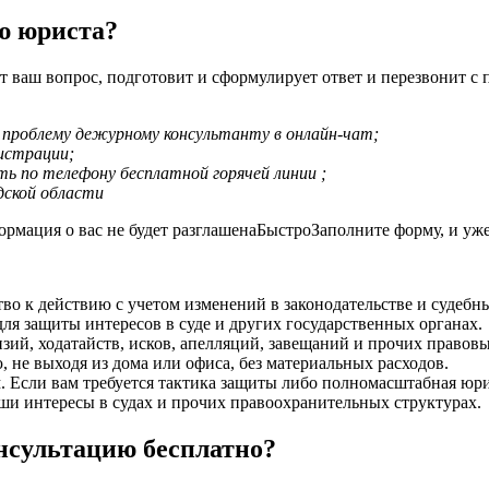
ю юриста?
 ваш вопрос, подготовит и сформулирует ответ и перезвонит с 
проблему дежурному консультанту в онлайн-чат;
истрации;
ь по телефону бесплатной горячей линии ;
ской области
ия о вас не будет разглашенаБыстроЗаполните форму, и уже ч
о к действию с учетом изменений в законодательстве и судебн
я защиты интересов в суде и других государственных органах.
зий, ходатайств, исков, апелляций, завещаний и прочих правов
 не выходя из дома или офиса, без материальных расходов.
. Если вам требуется тактика защиты либо полномасштабная юри
аши интересы в судах и прочих правоохранительных структурах.
нсультацию бесплатно?