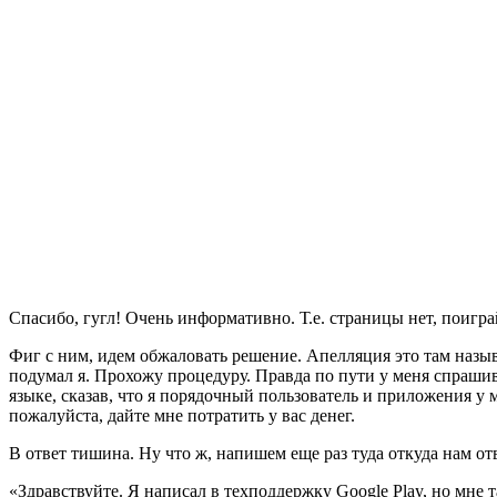
Спасибо, гугл! Очень информативно. Т.е. страницы нет, поигр
Фиг с ним, идем обжаловать решение. Апелляция это там назыв
подумал я. Прохожу процедуру. Правда по пути у меня спраш
языке, сказав, что я порядочный пользователь и приложения у 
пожалуйста, дайте мне потратить у вас денег.
В ответ тишина. Ну что ж, напишем еще раз туда откуда нам о
«Здравствуйте. Я написал в техподдержку Google Play, но мне т