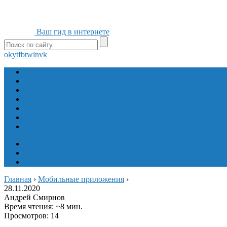
Ваш гид в интернете
ok
yt
fb
tw
in
vk
Игры
Мобильные приложения
Программы
Сайты
Сервисы
Социальные сети
Интересное
Мой блог
Инструмент вставки
Визуальное редактирование
Главная
›
Мобильные приложения
›
28.11.2020
Андрей Смирнов
Время чтения: ~8 мин.
Просмотров: 14