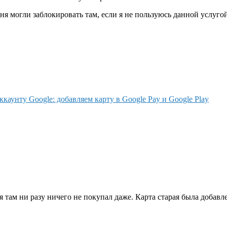
ня могли заблокировать там, если я не пользуюсь данной услуг
ккаунту Google: добавляем карту в Google Pay и Google Play
там ни разу ничего не покупал даже. Карта старая была добавлен