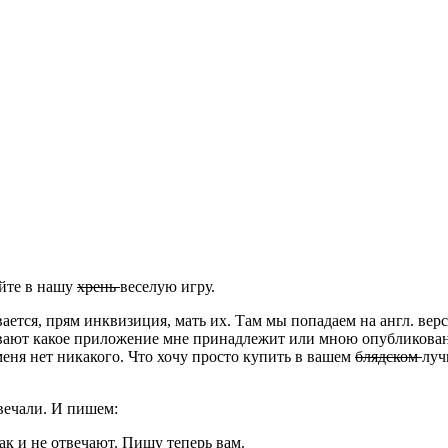
айте в нашу
хрень
веселую игру.
ается, прям инквизиция, мать их. Там мы попадаем на англ. вер
ивают какое приложение мне принадлежит или мною опубликова
меня нет никакого. Что хочу просто купить в вашем
блядском
луч
твечали. И пишем:
ак и не отвечают. Пишу теперь вам.