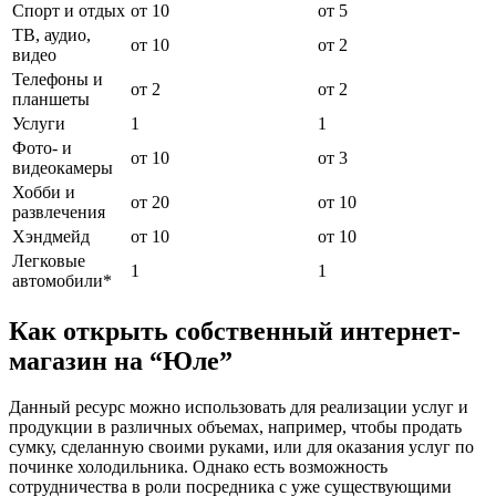
Спорт и отдых
от 10
от 5
ТВ, аудио,
от 10
от 2
видео
Телефоны и
от 2
от 2
планшеты
Услуги
1
1
Фото- и
от 10
от 3
видеокамеры
Хобби и
от 20
от 10
развлечения
Хэндмейд
от 10
от 10
Легковые
1
1
автомобили*
Как открыть собственный интернет-
магазин на “Юле”
Данный ресурс можно использовать для реализации услуг и
продукции в различных объемах, например, чтобы продать
сумку, сделанную своими руками, или для оказания услуг по
починке холодильника. Однако есть возможность
сотрудничества в роли посредника с уже существующими