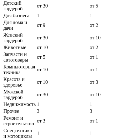
Детский
от 30
от 5
гардероб
Для бизнеса
1
1
Для дома и
от 9
от 2
дачи
Женский
от 30
от 10
гардероб
Животные
от 10
от 2
Запчасти и
от 5
от 1
автотовары
Компьютерная
от 10
от 1
техника
Красота и
от 10
от 3
здоровье
Мужской
от 30
от 10
гардероб
Недвижимость
1
1
Прочее
3
3
Ремонт и
от 3
от 1
строительство
Спецтехника
1
1
и мотоциклы