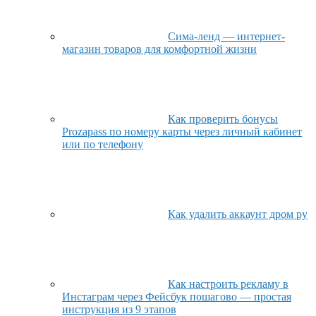
Сима-ленд — интернет-
магазин товаров для комфортной жизни
Как проверить бонусы
Prozapass по номеру карты через личный кабинет
или по телефону
Как удалить аккаунт дром ру
Как настроить рекламу в
Инстаграм через Фейсбук пошагово — простая
инструкция из 9 этапов