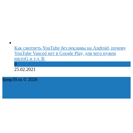
Как смотреть YouTube без рекламы на Android, почему
YouTube Vanced нет в Google Play, для чего нужен
microG и т.д. В
0
25.02.2021
fpmp39.ru © 2026
Политика конфиденциальности
Пользовательское соглашение
Карта сайта
ok
yt
fb
tw
in
vk