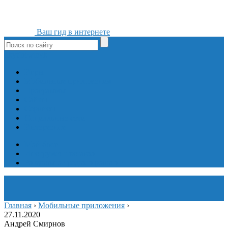
Ваш гид в интернете
ok
yt
fb
tw
in
vk
Игры
Мобильные приложения
Программы
Сайты
Сервисы
Социальные сети
Интересное
Мой блог
Инструмент вставки
Визуальное редактирование
Главная
›
Мобильные приложения
›
27.11.2020
Андрей Смирнов