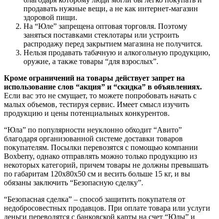
продавать нужные вещи, а не как интернет-магазин
здоровой пищи.
На “Юле” запрещена оптовая торговля. Поэтому
заняться поставками стеклотары или устроить
распродажу перед закрытием магазина не получится.
Нельзя продавать табачную и алкогольную продукцию,
оружие, а также товары “для взрослых”.
Кроме ограничений на товары действует запрет на
использование слов “акция” и “скидка” в объявлениях.
Если вас это не смущает, то можете попробовать начать с
малых объемов, тестируя сервис. Имеет смысл изучить
продукцию и цены потенциальных конкурентов.
“Юла” по популярности неуклонно обходит “Авито”
благодаря организованной системе доставки товаров
покупателям. Посылки перевозятся с помощью компании
Boxberry, однако отправлять можно только продукцию из
некоторых категорий, причем товары не должны превышать
по габаритам 120х80х50 см и весить больше 15 кг, и вы
обязаны заключить “Безопасную сделку”.
“Безопасная сделка” – способ защитить покупателя от
недобросовестных продавцов. При оплате товара или услуги
деньги переводятся с банковской карты на счет “Юлы” и