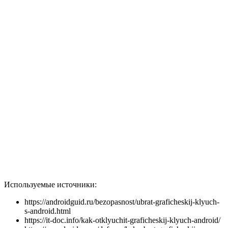
Используемые источники:
https://androidguid.ru/bezopasnost/ubrat-graficheskij-klyuch-
s-android.html
https://it-doc.info/kak-otklyuchit-graficheskij-klyuch-android/