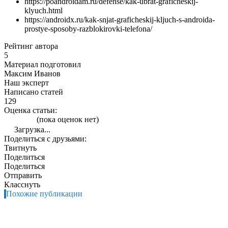
https://poandroidam.ru/defense/kak-ubrat-graficheskij-
klyuch.html
https://androidx.ru/kak-snjat-graficheskij-kljuch-s-androida-
prostye-sposoby-razblokirovki-telefona/
Рейтинг автора
5
Материал подготовил
Максим Иванов
Наш эксперт
Написано статей
129
Оценка статьи:
(пока оценок нет)
Загрузка...
Поделиться с друзьями:
Твитнуть
Поделиться
Поделиться
Отправить
Класснуть
Похожие публикации