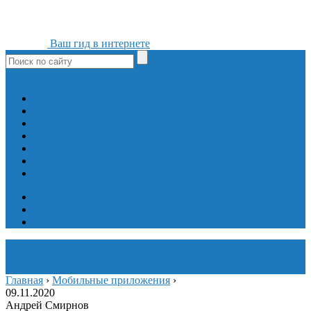
Ваш гид в интернете
ok
yt
fb
tw
in
vk
Игры
Мобильные приложения
Программы
Сайты
Сервисы
Социальные сети
Интересное
Мой блог
Инструмент вставки
Визуальное редактирование
Главная
›
Мобильные приложения
›
09.11.2020
Андрей Смирнов