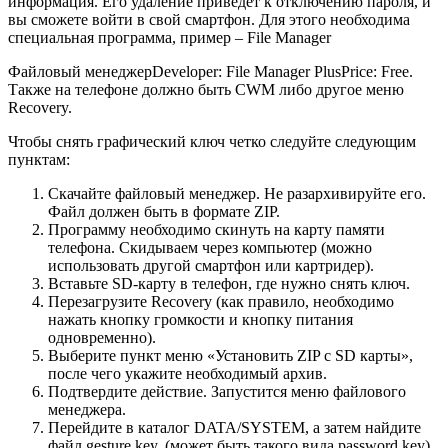
информация. Его удаление приведет к отключению пароля, и
вы сможете войти в свой смартфон. Для этого необходима
специальная программа, пример – File Manager
Файловый менеджер
Developer:
File Manager Plus
Price:
Free
.
Также на телефоне должно быть CWM либо другое меню
Recovery.
Чтобы снять графический ключ четко следуйте следующим
пунктам:
Скачайте файловый менеджер. Не разархивируйте его.
Файл должен быть в формате ZIP.
Программу необходимо скинуть на карту памяти
телефона. Скидываем через компьютер (можно
использовать другой смартфон или картридер).
Вставьте SD-карту в телефон, где нужно снять ключ.
Перезагрузите Recovery (как правило, необходимо
нажать кнопку громкости и кнопку питания
одновременно).
Выберите пункт меню «Установить ZIP с SD карты»,
после чего укажите необходимый архив.
Подтвердите действие. Запустится меню файлового
менеджера.
Перейдите в каталог DATA/SYSTEM, а затем найдите
файл gesture.key. (может быть такого вида password.key).