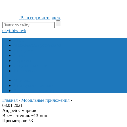
Ваш гид в интернете
ok
yt
fb
tw
in
vk
Игры
Мобильные приложения
Программы
Сайты
Сервисы
Социальные сети
Интересное
Мой блог
Инструмент вставки
Визуальное редактирование
Главная
›
Мобильные приложения
›
03.01.2021
Андрей Смирнов
Время чтения: ~13 мин.
Просмотров: 53