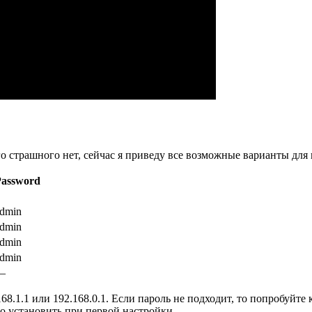
го страшного нет, сейчас я приведу все возможные варианты для 
Password
dmin
dmin
dmin
dmin
—
68.1.1 или 192.168.0.1. Если пароль не подходит, то попробуйт
го установить при первой настройки.