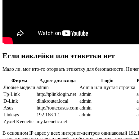
Если наклейки или этикетки нет
Мало ли, мог кто-то оторвать этикетку для безопасности. Ниче
Фирма
Адрес для входа
Login
Любые модели
admin
Admin или пустая строчка
Tp-Link
http://tplinklogin.net
admin
a
D-Link
dlinkrouter.local
admin
a
Asus
http://router.asus.com
admin
a
Linksys
192.168.1.1
admin
a
Zyxel Keenetic
my.keenetic.net
—
В основном IP адрес у всех интернет-центров одинаковый 192.1
загрузке уже не ставят паролей, чтобы пользователь сам смог е