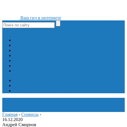
Ваш гид в интернете
ok
yt
fb
tw
in
vk
Игры
Мобильные приложения
Программы
Сайты
Сервисы
Социальные сети
Интересное
Мой блог
Инструмент вставки
Визуальное редактирование
Главная
›
Сервисы
›
16.12.2020
Андрей Смирнов