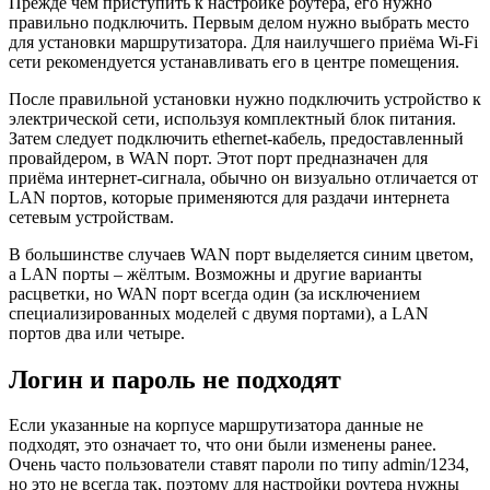
Прежде чем приступить к настройке роутера, его нужно
правильно подключить. Первым делом нужно выбрать место
для установки маршрутизатора. Для наилучшего приёма Wi-Fi
сети рекомендуется устанавливать его в центре помещения.
После правильной установки нужно подключить устройство к
электрической сети, используя комплектный блок питания.
Затем следует подключить ethernet-кабель, предоставленный
провайдером, в WAN порт. Этот порт предназначен для
приёма интернет-сигнала, обычно он визуально отличается от
LAN портов, которые применяются для раздачи интернета
сетевым устройствам.
В большинстве случаев WAN порт выделяется синим цветом,
а LAN порты – жёлтым. Возможны и другие варианты
расцветки, но WAN порт всегда один (за исключением
специализированных моделей с двумя портами), а LAN
портов два или четыре.
Логин и пароль не подходят
Если указанные на корпусе маршрутизатора данные не
подходят, это означает то, что они были изменены ранее.
Очень часто пользователи ставят пароли по типу admin/1234,
но это не всегда так, поэтому для настройки роутера нужны