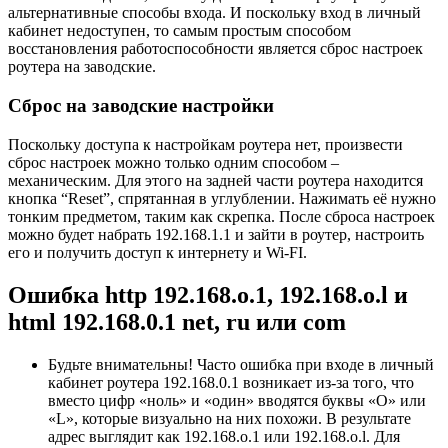
альтернативные способы входа. И поскольку вход в личный
кабинет недоступен, то самым простым способом
восстановления работоспособности является сброс настроек
роутера на заводские.
Сброс на заводские настройки
Поскольку доступа к настройкам роутера нет, произвести
сброс настроек можно только одним способом –
механическим. Для этого на задней части роутера находится
кнопка “Reset”, спрятанная в углублении. Нажимать её нужно
тонким предметом, таким как скрепка. После сброса настроек
можно будет набрать 192.168.1.1 и зайти в роутер, настроить
его и получить доступ к интернету и Wi-FI.
Ошибка http 192.168.o.1, 192.168.o.l и
html 192.168.0.1 net, ru или com
Будьте внимательны! Часто ошибка при входе в личный
кабинет роутера 192.168.0.1 возникает из-за того, что
вместо цифр «ноль» и «один» вводятся буквы «O» или
«L», которые визуально на них похожи. В результате
адрес выглядит как 192.168.o.1 или 192.168.o.l. Для