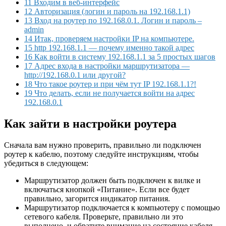
11 Входим в веб-интерфейс
12 Авторизация (логин и пароль на 192.168.1.1)
13 Вход на роутер по 192.168.0.1. Логин и пароль –
admin
14 Итак, проверяем настройки IP на компьютере.
15 http 192.168.1.1 — почему именно такой адрес
16 Как войти в систему 192.168.1.1 за 5 простых шагов
17 Адрес входа в настройки маршрутизатора —
http://192.168.0.1 или другой?
18 Что такое роутер и при чём тут IP 192.168.1.1?!
19 Что делать, если не получается войти на адрес
192.168.0.1
Как зайти в настройки роутера
Сначала вам нужно проверить, правильно ли подключен
роутер к кабелю, поэтому следуйте инструкциям, чтобы
убедиться в следующем:
Маршрутизатор должен быть подключен к вилке и
включаться кнопкой «Питание». Если все будет
правильно, загорится индикатор питания.
Маршрутизатор подключается к компьютеру с помощью
сетевого кабеля. Проверьте, правильно ли это
выполнено, и обратите внимание на состояние кабеля