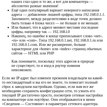
наших глаз одно и то же, а вот для компьютера —
абсолютно разные значения!
Ещё один популярный вариант неверного написания
адреса — добавление лишней цифры, типа
192.168.0.1.1
.
Запомните, между разделителями в виде точек должно
быть только 4 блока чисел — не больше и не меньше.
Или бывает, что в адресе меняют местами последние
цифры, например так — 192.168.l.0
Наконец, по ошибке в конце приписывают слово «net»,
«ru» или «com». Типа 192.168.0.1.net, 192.168.0.1.ru или
192.168.0.1.com. Или же расширение, больше
характерное для «home» или «index» страниц обычных
сайтов — HTML или PHP
Как понимаете, поскольку этих адресов в природе
не существует, то и вход в роутер помним
невозможен.
Если же IP адрес был изменен прежним владельцем на какой-
то нестандартный и вы его не знаете, то помогает полный
сброс к заводским настройкам. Однако, если вам все же
необходимо сохранить конфигурации сети, то узнать его
текущий IP достаточно просто, посмотрев сетевые настройки
на компьютере или ноутбуке. Они отображаются в меню
«Сведения — Состояние» в параметрах сетевого адаптера.