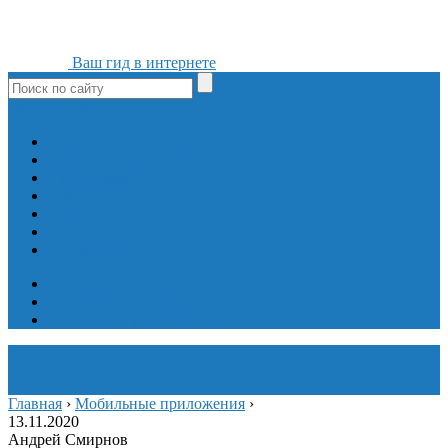
Ваш гид в интернете
ok
yt
fb
tw
in
vk
Игры
Мобильные приложения
Программы
Сайты
Сервисы
Социальные сети
Интересное
Мой блог
Инструмент вставки
Визуальное редактирование
Главная
›
Мобильные приложения
›
13.11.2020
Андрей Смирнов