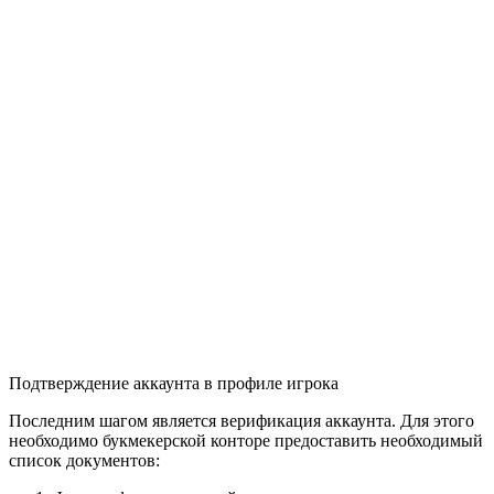
Подтверждение аккаунта в профиле игрока
Последним шагом является верификация
аккаунта
. Для этого
необходимо букмекерской конторе предоставить необходимый
список документов: