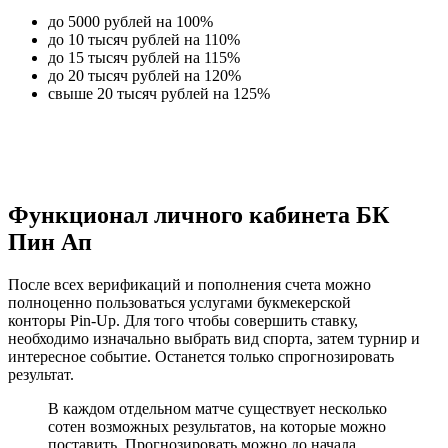
до 5000 рублей на 100%
до 10 тысяч рублей на 110%
до 15 тысяч рублей на 115%
до 20 тысяч рублей на 120%
свыше 20 тысяч рублей на 125%
Функционал личного кабинета БК
Пин Ап
После всех верификаций и пополнения счета можно
полноценно пользоваться услугами букмекерской
конторы
Pin
-Up. Для того чтобы совершить ставку,
необходимо изначально выбрать вид спорта, затем турнир и
интересное событие. Останется только спрогнозировать
результат.
В каждом отдельном матче существует несколько
сотен возможных результатов, на которые можно
поставить. Прогнозировать можно до начала