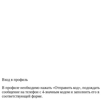
Вход в профиль
В профиле необходимо нажать «Отправить код», подождать
сообщение на телефон с 4-значным кодом и заполнить его в
соответствующей форме.