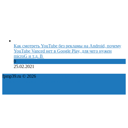
Как смотреть YouTube без рекламы на Android, почему
YouTube Vanced нет в Google Play, для чего нужен
microG и т.д. В
0
25.02.2021
fpmp39.ru © 2026
Политика конфиденциальности
Пользовательское соглашение
Карта сайта
ok
yt
fb
tw
in
vk