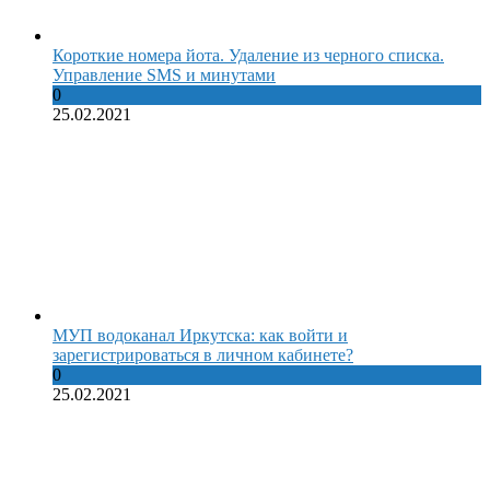
Короткие номера йота. Удаление из черного списка.
Управление SMS и минутами
0
25.02.2021
МУП водоканал Иркутска: как войти и
зарегистрироваться в личном кабинете?
0
25.02.2021