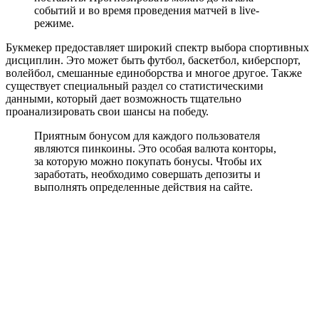
событий и во время проведения матчей в
live
-
режиме.
Букмекер предоставляет широкий спектр выбора спортивных
дисциплин. Это может быть футбол, баскетбол,
киберспорт
,
волейбол, смешанные единоборства и многое другое. Также
существует специальный раздел со статистическими
данными, который дает возможность тщательно
проанализировать свои шансы на победу.
Приятным бонусом для каждого пользователя
являются
пинкоины
. Это особая валюта конторы,
за которую можно покупать бонусы. Чтобы их
заработать, необходимо совершать депозиты и
выполнять определенные действия на сайте.