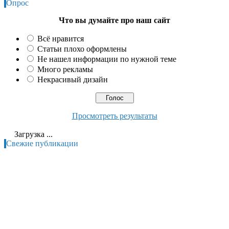
Опрос
Что вы думайте про наш сайт
Всё нравится
Статьи плохо оформлены
Не нашел информации по нужной теме
Много рекламы
Некрасивый дизайн
Просмотреть результаты
Загрузка ...
Свежие публикации