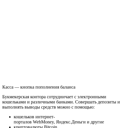
Касса — кнопка пополнения баланса
Букмекерская контора сотрудничает с электронными
кошельками и различными банками. Совершать депозиты и
выполнять выводы средств можно с помощью:
кошельков интернет-
порталов
WebMoney
,
Яндекс
.Деньги и другие
криптовалюты Bitcoin