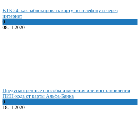
ВТБ 24: как заблокировать карту по телефону и через
интернет
0
08.11.2020
Предусмотренные способы изменения или восстановления
ПИН-кода от карты Альфа-Банка
0
18.11.2020