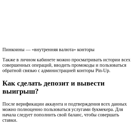
Пинкоины — «внутренняя валюта» конторы
Также в личном кабинете можно просматривать истории всех
совершенных операций, вводить
промокоды
и пользоваться
обратной связью с администрацией конторы
Pin
-Up.
Как сделать депозит и вывести
выигрыш?
После верификации аккаунта и подтверждения всех данных
можно полноценно пользоваться услугами букмекера. Для
начала следует пополнить свой баланс, чтобы совершать
ставки.