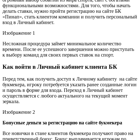
функциональными возможностями. Для того, чтобы начать
делать ставки, нужно пройти регистрацию на сайте БК
«Пинап», стать клиентом компании и получить персональный
вход в Личный кабинет.
Изображение 1
Несложная процедура займет минимальное количество
времени. После ее успешного завершения можно приступать
к выбору команд для своих первых ставок на спорт.
Как войти в Личный кабинет клиента БК
Перед тем, как получить доступ к Личному кабинету на сайте
букмекера, игроку потребуется указать ранее созданные логин
и пароль в форме для входа. Переход в Личный кабинет
осуществляется с любого актуального на текущий момент
зеркала.
Изображение 2
Бонусные деньги за регистрацию на сайте букмекера
Все новички в стане клиентов букмекера получают право на
приветственный бонус. Бонус выплачивается игрокам по