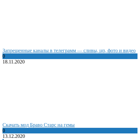
Запрещенные каналы в телеграмм — сливы, цп, фото и видео
0
18.11.2020
Cкачать мод Браво Старс на гемы
0
13.12.2020